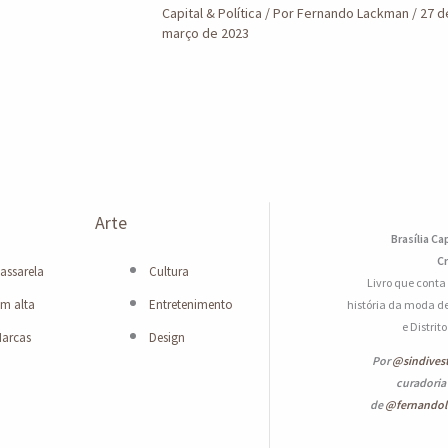
Capital & Política
/ Por
Fernando Lackman
/
27 d
março de 2023
Arte
Brasília Ca
Cr
assarela
Cultura
Livro que conta
m alta
Entretenimento
história da moda de
e Distrit
arcas
Design
Por
@sindives
curadoria
de
@fernando