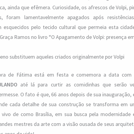
ca, ainda que efêmera. Curiosidade, os afrescos de Volpi, 
es, foram lamentavelmente apagados após resistência
esquecidos pelo tecido cultural que permeia esta cidade
 Graça Ramos no livro “O Apagamento de Volpi: presença em
eno substituem aqueles criados originalmente por Volpi
nhora de Fátima está em festa e comemora a data com 
ULANDO
até lá para curtir as comidinhas que serão v
ermesse. O fato é que, 66 anos depois de sua inauguração, 
 onde cada detalhe de sua construção se transforma em u
vivo de como Brasília, em sua busca pela modernidade 
andes mestres da arte com a visão ousada de seus arquitet
s anos de vida!