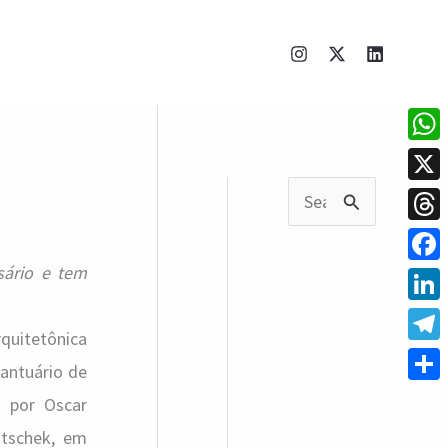
What
X
P
Thre
e
sário e tem
Face
s
q
Linke
quitetônica
u
Tele
antuário de
i
Shar
a por Oscar
s
tschek, em