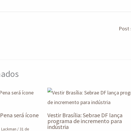
Post 
onados
 Pena será ícone
Vestir Brasília: Sebrae DF lança
programa de incremento para
indústria
o Lackman
/
31 de