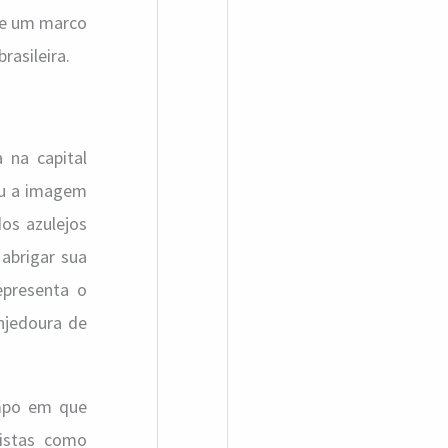
a
ue um marco
r
rasileira.
p
o
r
 na capital
ou a imagem
:
os azulejos
 abrigar sua
epresenta o
njedoura de
empo em que
tistas como