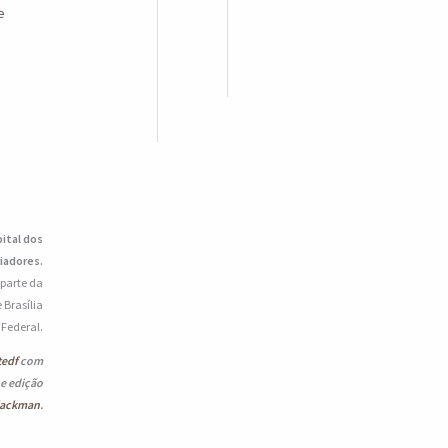
e
pital dos
iadores.
 parte da
 Brasília
o Federal.
tedf
com
 e edição
lackman
.