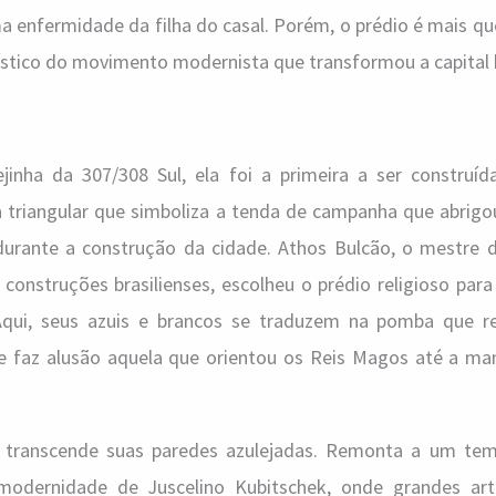
a enfermidade da filha do casal. Porém, o prédio é mais q
ístico do movimento modernista que transformou a capital b
nha da 307/308 Sul, ela foi a primeira a ser construída
a triangular que simboliza a tenda de campanha que abrig
urante a construção da cidade. Athos Bulcão, o mestre d
onstruções brasilienses, escolheu o prédio religioso para
 Aqui, seus azuis e brancos se traduzem na pomba que r
que faz alusão aquela que orientou os Reis Magos até a ma
ha transcende suas paredes azulejadas. Remonta a um t
 modernidade de Juscelino Kubitschek, onde grandes ar