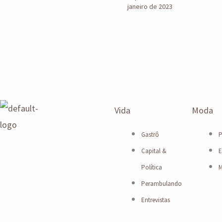
janeiro de 2023
Vida
Moda
Gastrô
P
Capital &
E
Política
M
Perambulando
Entrevistas