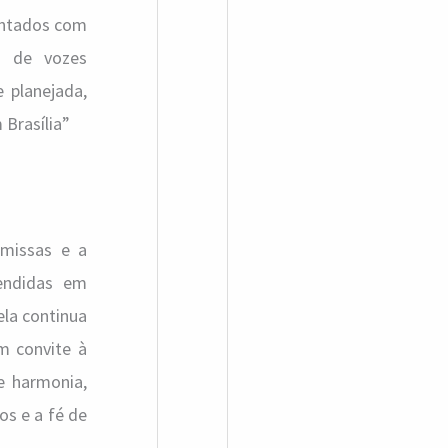
pintados com
s de vozes
 planejada,
 Brasília”
missas e a
endidas em
ela continua
m convite à
e harmonia,
os e a fé de