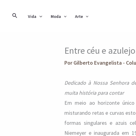
Ir
para
Pesquisar
Vida
Moda
Arte
o
conteúdo
Entre céu e azulejo
Por
Gilberto Evangelista - Col
Dedicado à Nossa Senhora de F
muita história para contar
Em meio ao horizonte único 
misturando retas e curvas est
formas singulares e azuis ce
Niemeyer e inaugurada em 1