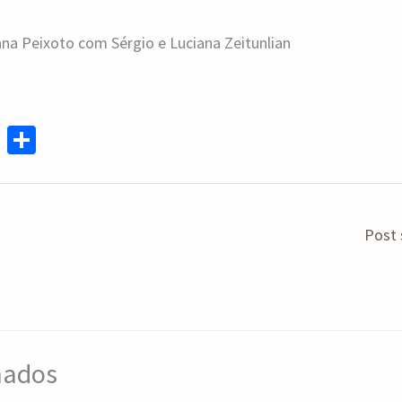
na Peixoto com Sérgio e Luciana Zeitunlian
Te
S
le
h
gr
ar
a
e
Post 
m
onados