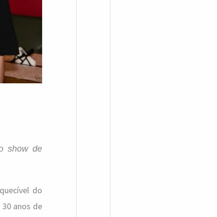
a
r
p
o
r
:
no show de
quecível do
 30 anos de