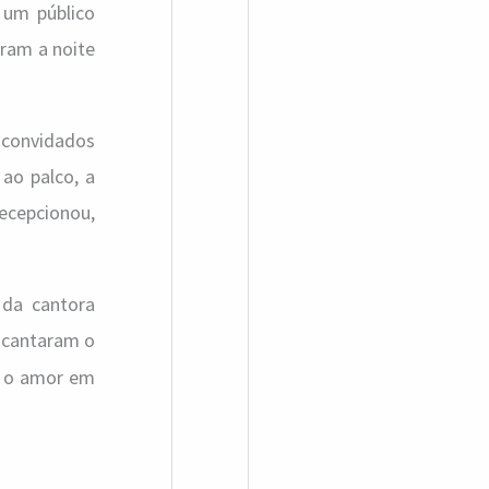
 um público
iram a noite
 convidados
ao palco, a
cepcionou,
 da cantora
encantaram o
am o amor em