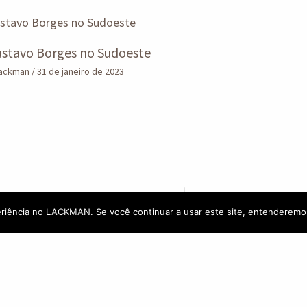
stavo Borges no Sudoeste
Lackman
/
31 de janeiro de 2023
Arte
Brasília Cap
riência no LACKMAN. Se você continuar a usar este site, entenderemo
Cr
Cultura
Livro que conta
Entretenimento
história da moda de
e Distrit
Design
Por
@sindivest
curadoria 