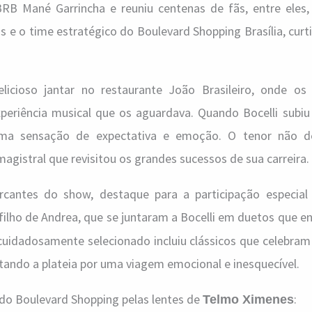
BRB Mané Garrincha e reuniu centenas de fãs, entre eles,
 e o time estratégico do Boulevard Shopping Brasília, curt
cioso jantar no restaurante João Brasileiro, onde os
periência musical que os aguardava. Quando Bocelli subiu 
ma sensação de expectativa e emoção. O tenor não de
istral que revisitou os grandes sucessos de sua carreira.
antes do show, destaque para a participação especial
ilho de Andrea, que se juntaram a Bocelli em duetos que 
o cuidadosamente selecionado incluiu clássicos que celebr
tando a plateia por uma viagem emocional e inesquecível.
do Boulevard Shopping pelas lentes de
:
Telmo Ximenes