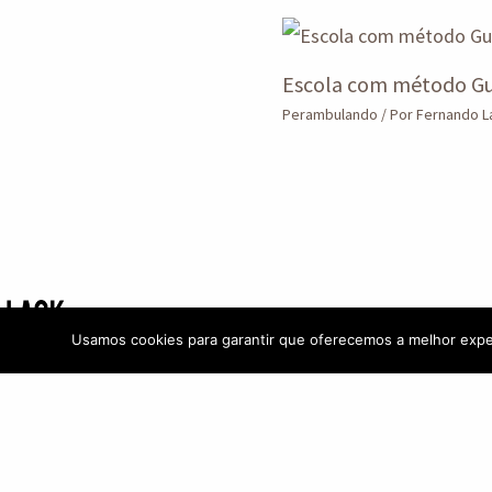
Escola com método Gu
Perambulando
/ Por
Fernando 
Vida
Moda
Usamos cookies para garantir que oferecemos a melhor expe
Gastrô
Passarela
Capital & Política
Em alta
Perambulando
Marcas
Entrevistas