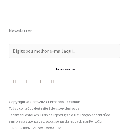
Newsletter
E
-
m
Inscreva-se
a
i
l
:
Copyright © 2009-2023 Fernando Lackman.
Todo o conteúdo deste site é de uso exclusivo da
*
LackmanPontoCom. Proibida reprodução ou utilização de conteúdo
sem prévia autorização, sob as penas da lei.
LackmanPontoCom
LTDA – CNPJ/MF 21.789.989/0001-34