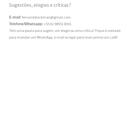
Sugestões, elogios e críticas?
fernandolackman@gmail.com
E-mail:
+55 61 98551 8301
Telefone/Whatsapp:
Tem uma pauta para sugerir, um elogio ou uma crítica? Fique à vontade
para mandar um WhatsApp, e-mail ou ligar para marcarmos um café!