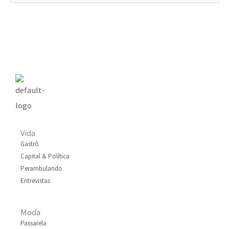
e
s
q
u
i
s
a
r
Vida
p
Gastrô
Capital & Política
o
Perambulando
r
Entrevistas
:
Moda
Passarela