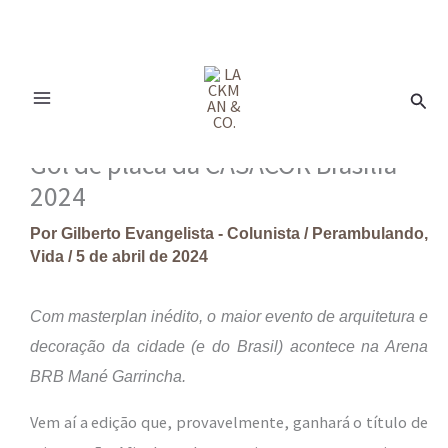
Ir
para
Pesq
o
conteúdo
Gol de placa da CASACOR Brasília
2024
Por
Gilberto Evangelista - Colunista
/
Perambulando
,
Vida
/
5 de abril de 2024
Com masterplan inédito, o maior evento de arquitetura e
decoração da cidade (e do Brasil) acontece na Arena
BRB Mané Garrincha.
Vem aí a edição que, provavelmente, ganhará o título de