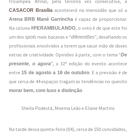
tricampeã. Afinal, pela terceira vez consecutiva, a
acontecerá na imensidão que só a
CASACOR Brasília
é capaz de proporcionar.
Arena BRB Mané Garrincha
Na coluna
, o voto é de que este foi
#PERAMBULANDO
um dos
mais bacanas e “
”, desafiando os
spots
diferentões
profissionais envolvidos a terem que sacar mão de doses
extras de criatividade. Opiniões à parte, com o tema “
De
”, a 32ª edição do evento acontece
presente, o agora
entre
. E a previsão é de
15 de agosto a 16 de outubro
que cerca de 44 espaços tragam as tendências no quesito
.
morar bem, com luxo e distinção
Sheila Podestá, Moema Leão e Eliane Martins
Na tarde dessa quinta-feira (04), cerca de 150 convidados,