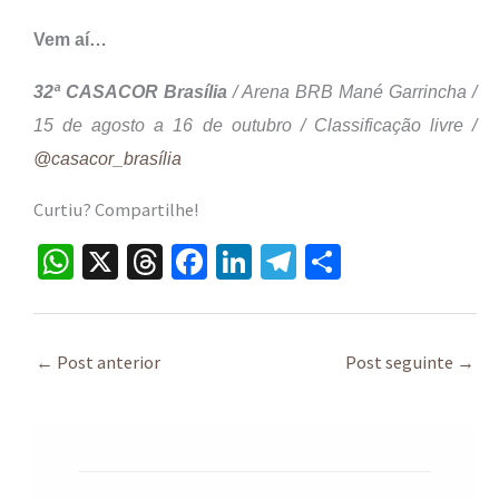
Vem aí…
32ª CASACOR Brasília
/ Arena BRB Mané Garrincha /
15 de agosto a 16 de outubro / Classificação livre /
@casacor_brasília
Curtiu? Compartilhe!
W
X
T
Fa
Li
Te
S
h
hr
ce
n
le
h
at
ea
b
ke
gr
ar
sA
ds
o
dI
a
e
←
Post anterior
Post seguinte
→
p
o
n
m
p
k