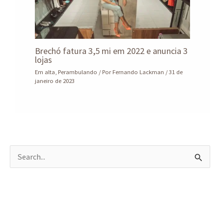
Brechó fatura 3,5 mi em 2022 e anuncia 3
lojas
Em alta
,
Perambulando
/ Por
Fernando Lackman
/
31 de
janeiro de 2023
P
e
s
q