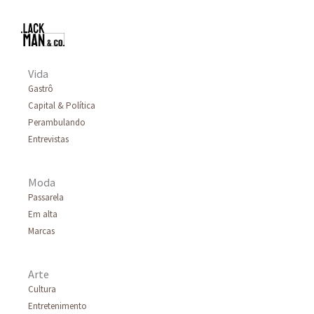
u
i
s
a
Vida
Gastrô
r
Capital & Política
p
Perambulando
o
Entrevistas
r
Moda
:
Passarela
Em alta
Marcas
Arte
Cultura
Entretenimento