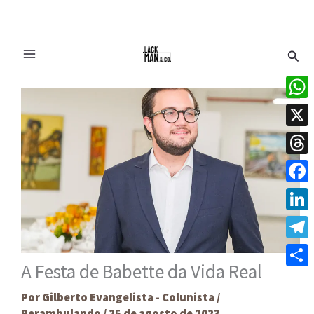
Ir
Pesq
para
o
conteúdo
What
X
Thre
Face
Linke
Tele
A Festa de Babette da Vida Real
Share
Por
Gilberto Evangelista - Colunista
/
Perambulando
/
25 de agosto de 2023