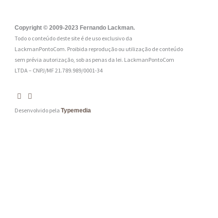
l
:
Copyright © 2009-2023 Fernando Lackman.
Todo o conteúdo deste site é de uso exclusivo da
*
LackmanPontoCom. Proibida reprodução ou utilização de conteúdo
sem prévia autorização, sob as penas da lei.
LackmanPontoCom
LTDA – CNPJ/MF 21.789.989/0001-34
Desenvolvido pela
Typemedia