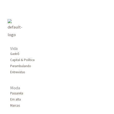
q
u
i
s
a
r
Vida
p
Gastrô
Capital & Política
o
Perambulando
r
Entrevistas
:
Moda
Passarela
Em alta
Marcas