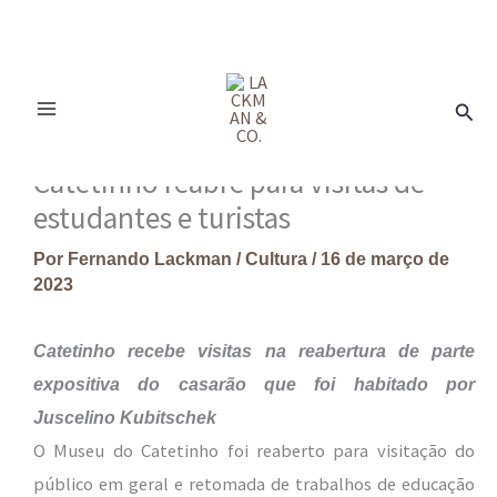
Ir
para
Pesq
o
conteúdo
Catetinho reabre para visitas de
estudantes e turistas
Por
Fernando Lackman
/
Cultura
/
16 de março de
2023
Catetinho recebe visitas na reabertura de parte
expositiva do casarão que foi habitado por
Juscelino Kubitschek
O Museu do Catetinho foi reaberto para visitação do
público em geral e retomada de trabalhos de educação