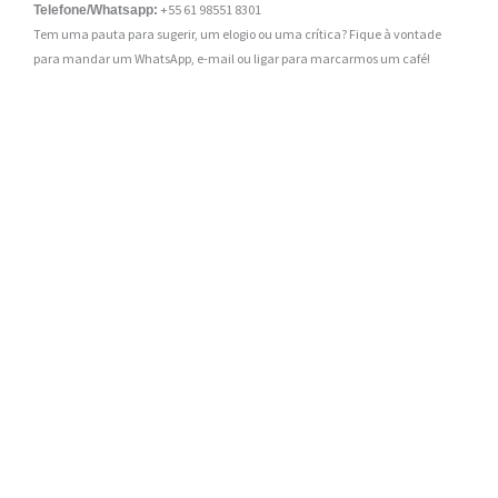
+55 61 98551 8301
Telefone/Whatsapp:
Tem uma pauta para sugerir, um elogio ou uma crítica? Fique à vontade
para mandar um WhatsApp, e-mail ou ligar para marcarmos um café!