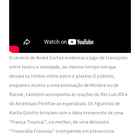
O cenário de André Cortez evidencia o jogo de transições
entre teatro e realidade, ao mesmo tempo em que
dissipa os limites entre palco e plateia. O público,
enquanto assiste a uma encenação de Molière ou de
Racine, também acompanha as reações do Rei Luís XIV e
do Arcebispo Péréfixe ao espetáculo. Os figurinos de
Karlla Girotto brincam com a ideia irreverente de uma
“França Tropical”, ou melhor, de uma delirante
“Tropicália Francesa” irrompendo em plena corte