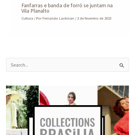
Fanfarras e banda de forró se juntam na
Vila Planalto
Cultura
/ Por
Fernando Lackman
/
2 de fevereiro de 2023
P
e
s
q
u
i
s
a