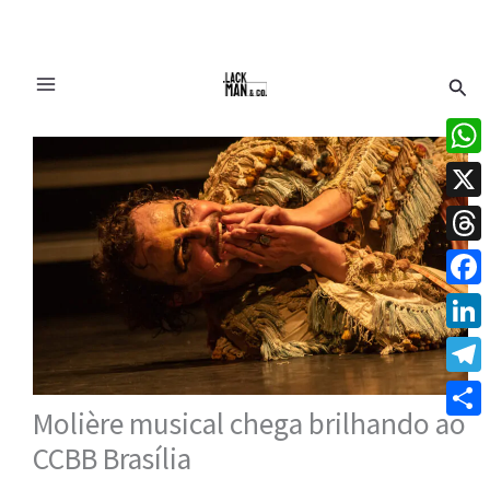
Ir
Pesq
para
o
conteúdo
What
X
Thre
Face
Linke
Tele
Molière musical chega brilhando ao
Share
CCBB Brasília