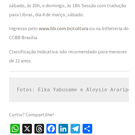
sábado, às 20h, e domingo, às 18h.
Sessão com tradução
para Libras, dia 4 de março, sábado.
Ingresso pelo
www.
bb.com.br/cultura
ou na bilheteria do
CCBB Brasília
Classificação indicativa: não recomendado para menores
de 12 anos.
Fotos: Eika Yabusame e Aloysio Araripe/
Curtiu? Compartilhe!
W
X
T
Fa
Li
Te
S