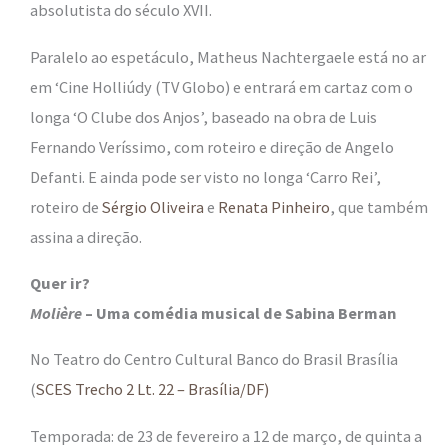
absolutista do século XVII.
Paralelo
ao espetáculo, Matheus Nachtergaele está no ar
em ‘Cine Holliúdy (TV Globo) e entrará em cartaz com o
longa ‘O Clube dos Anjos’, baseado na obra de Luis
Fernando Veríssimo, com roteiro e direção de Angelo
Defanti. E ainda pode ser visto no longa ‘Carro Rei’,
roteiro de
Sérgio Oliveira
e
Renata Pinheiro
, que também
assina a direção.
Quer ir?
Molière
– Uma comédia musical de Sabina Berman
No Teatro do Centro Cultural Banco do Brasil Brasília
(
SCES Trecho 2 Lt. 22 – Brasília/DF)
Temporada:
de 23 de fevereiro a 12 de março,
de quinta a