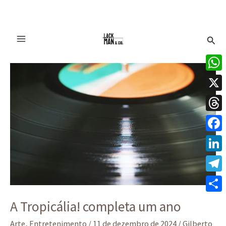
Ir
Pesq
para
o
A
conteúdo
Tropicália!
What
completa
X
um
ano
Thre
Face
Linke
Tele
Share
A Tropicália! completa um ano
Arte
,
Entretenimento
/
11 de dezembro de 2024
/
Gilberto