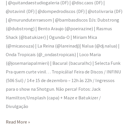
| @quitandaestudiogaleria (DF) | @disc.caos (DF) |
@otavinil (DF) | @dompedrodiscos (DF) | @otolivraria (DF)
| @murunduterraesom | @bambasdiscos DJs: Dubstrong
(@dubstrong) | Bento Araujo (@poeirazine) | Rasmus
Shack (@batukizer) | Ogunda-O | Miriam Mica
(@micasouza) | La Reina (@lareinadj)| Nalua (@dj.nalua) |
Onda Tropicais (@_ondastropicais) | Loco Maria
(@josemariapalmieri) | Bacural (bacuralhc) | Selecta Funk
Pra quem curte vinil… Tropicália! Feira de Discos / INFINU
(506 Sul) / 14 e 15 de dezembro – 12h às 22h / Ingressos
para o show na Shotgun. Não perca! Fotos: Jack
Hamilton/Unsplash (capa) + Maze e Batukizer /
Divulgação
Read More »