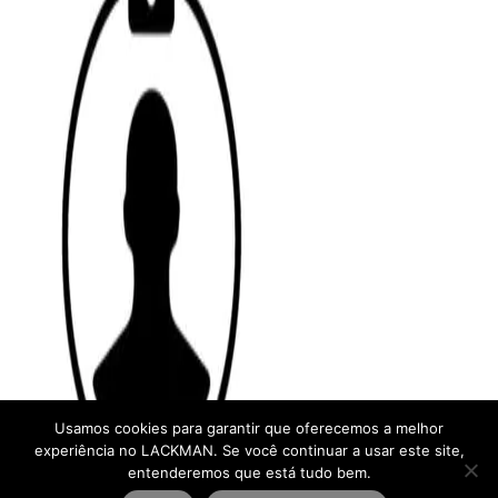
Usamos cookies para garantir que oferecemos a melhor
experiência no LACKMAN. Se você continuar a usar este site,
entenderemos que está tudo bem.