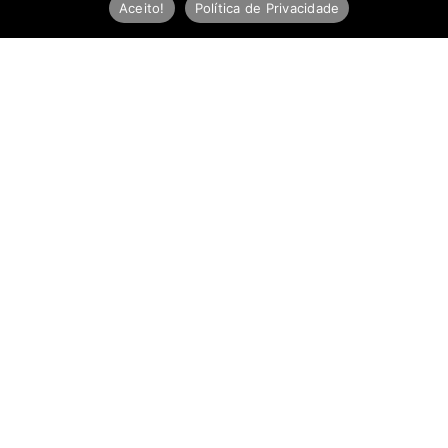
Aceito!
Política de Privacidade
Newsletter
E
-