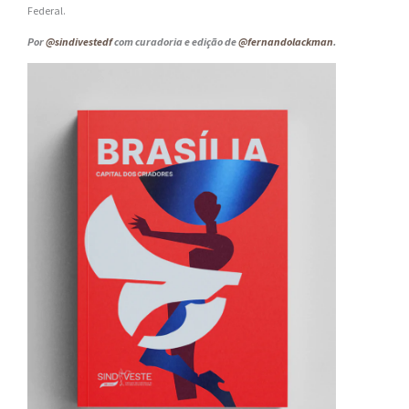
Federal.
Por
@sindivestedf
com curadoria e edição de
@fernandolackman
.