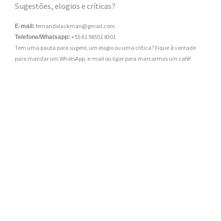
Sugestões, elogios e críticas?
fernandolackman@gmail.com
E-mail:
+55 61 98551 8301
Telefone/Whatsapp:
Tem uma pauta para sugerir, um elogio ou uma crítica? Fique à vontade
para mandar um WhatsApp, e-mail ou ligar para marcarmos um café!