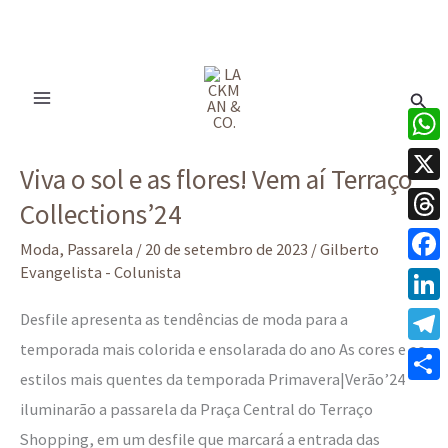
Ir
para
Pesq
o
conteúdo
Viva
What
Viva o sol e as flores! Vem aí Terraço
o
X
Collections’24
sol
Thre
e
Moda
,
Passarela
/
20 de setembro de 2023
/
Gilberto
as
Evangelista - Colunista
Face
flores!
Linke
Desfile apresenta as tendências de moda para a
Vem
temporada mais colorida e ensolarada do ano As cores e os
Tele
aí
estilos mais quentes da temporada Primavera|Verão’24
Terraço
Share
iluminarão a passarela da Praça Central do Terraço
Collections’24
Shopping, em um desfile que marcará a entrada das