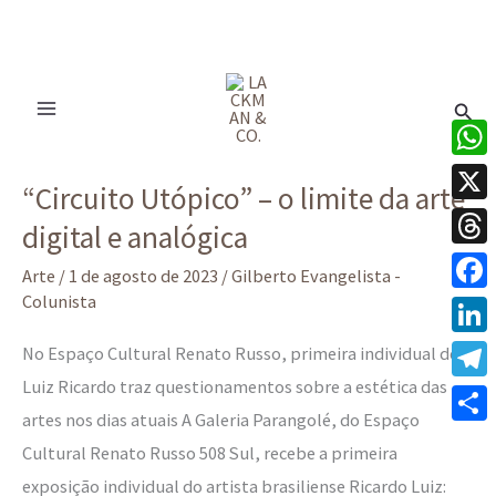
Ir
para
Pesq
o
conteúdo
“Circuito
What
“Circuito Utópico” – o limite da arte
Utópico”
X
digital e analógica
–
Thre
o
Arte
/
1 de agosto de 2023
/
Gilberto Evangelista -
limite
Colunista
Face
da
Linke
No Espaço Cultural Renato Russo, primeira individual de
arte
Luiz Ricardo traz questionamentos sobre a estética das
Tele
digital
artes nos dias atuais A Galeria Parangolé, do Espaço
e
Share
Cultural Renato Russo 508 Sul, recebe a primeira
analógica
exposição individual do artista brasiliense Ricardo Luiz: