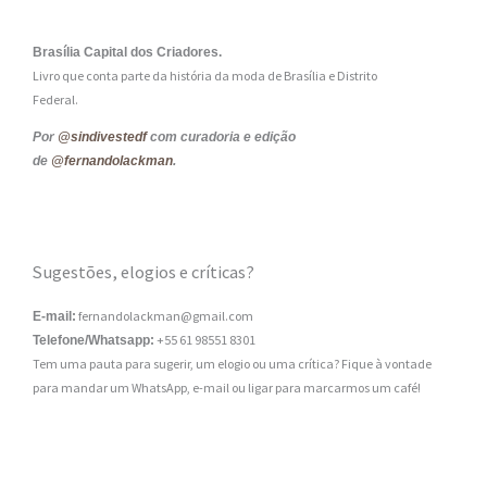
Brasília Capital dos Criadores.
Livro que conta parte da história da moda de Brasília e Distrito
Federal.
Por
@sindivestedf
com curadoria e edição
de
@fernandolackman
.
Sugestões, elogios e críticas?
fernandolackman@gmail.com
E-mail:
+55 61 98551 8301
Telefone/Whatsapp:
Tem uma pauta para sugerir, um elogio ou uma crítica? Fique à vontade
para mandar um WhatsApp, e-mail ou ligar para marcarmos um café!