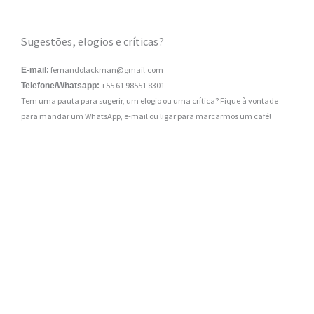
Sugestões, elogios e críticas?
fernandolackman@gmail.com
E-mail:
+55 61 98551 8301
Telefone/Whatsapp:
Tem uma pauta para sugerir, um elogio ou uma crítica? Fique à vontade
para mandar um WhatsApp, e-mail ou ligar para marcarmos um café!