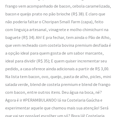
frango vem acompanhado de bacon, cebola caramelizada,
bacon e queijo prato no pão brioche (R$ 38). E claro que
não poderia faltar o Choripan Small Farm (capa), feito
com linguiça artesanal, vinagrete e molho chimichurri na
baguete (R$ 34). Ah! E pra fechar, tem ainda o Pão de Alho,
que vem recheado com costela bovina premium desfiada é
a opção ideal para quem gosta de um sabor marcante,
ideal para dividir (R$ 35); E quem quiser incrementar seu
pedido, a casa oferece ainda adicionais a partir de R$ 3,00.
Na lista tem bacon, ovo, queijo, pasta de alho, picles, mini
salada verde, blend de costela premium e blend de frango
com bacon, entre outros itens. Deu água na boca, né?
Agora é ir #PERAMBULANDO lá na Costelaria Gaúcha e
experimentar aquele que chamou mais sua atenção! Será
que vai ser possível escolher um só? Bora lá! Costelaria