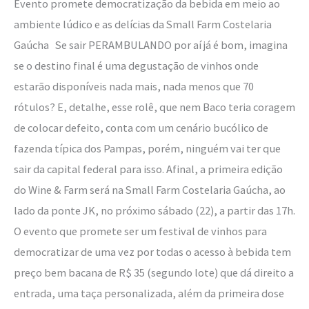
Evento promete democratização da bebida em meio ao
Wine
ambiente lúdico e as delícias da Small Farm Costelaria
&
Gaúcha Se sair PERAMBULANDO por aí já é bom, imagina
Farm
se o destino final é uma degustação de vinhos onde
estarão disponíveis nada mais, nada menos que 70
rótulos? E, detalhe, esse rolê, que nem Baco teria coragem
de colocar defeito, conta com um cenário bucólico de
fazenda típica dos Pampas, porém, ninguém vai ter que
sair da capital federal para isso. Afinal, a primeira edição
do Wine & Farm será na Small Farm Costelaria Gaúcha, ao
lado da ponte JK, no próximo sábado (22), a partir das 17h.
O evento que promete ser um festival de vinhos para
democratizar de uma vez por todas o acesso à bebida tem
preço bem bacana de R$ 35 (segundo lote) que dá direito a
entrada, uma taça personalizada, além da primeira dose