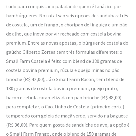
tudo para conquistar o paladar de quem é fanático por
hambúrgueres. No total são seis opções de sandubas: três
de costela, um de frango, o choripan de linguiça e um pão
de alho, que inova por vir recheado com costela bovina
premium. Entre as novas apostas, o búrguer de costela do
gaúcho Gilberto Zortea tem três fórmulas diferentes: o
Small Farm Costela é feito com blend de 180 gramas de
costela bovina premium, rúcula e queijo minas no pão
brioche (R$ 42,00); Já o Small Farm Bacon, tem blend de
180 gramas de costela bovina premium, queijo prato,
bacon e cebola caramelizada no pão brioche (R$ 48,00);
para completar, o Cacetinho de Costela (primeiro corte)
temperado com geleia de maçã verde, servido na baguete
(R$ 36,00). Para quem gosta de sanduíche de ave, a opção é
o Small Farm Frango, onde o blend de 150 gramas de