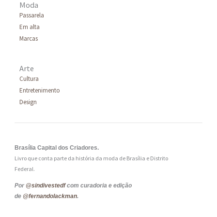
Moda
Passarela
Em alta
Marcas
Arte
Cultura
Entretenimento
Design
Brasília Capital dos Criadores.
Livro que conta parte da história da moda de Brasília e Distrito
Federal.
Por
@sindivestedf
com curadoria e edição
de
@fernandolackman
.