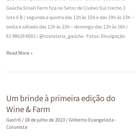
Gaúcha Small Farm fica no Setor de Clubes Sul trecho 3
lote 6 B / segunda a quinta das 12h às 15h e das 19h às 23h –
sexta e sábado das 12h às 23h – domingo das 12h às 16h /
61 98629 6002 / @costelaria_gaúcha Fotos: Divulgação
Read More »
Um
Um brinde à primeira edição do
brinde
Wine & Farm
à
primeira
Gastrô
/
18 de julho de 2023
/
Gilberto Evangelista -
edição
Colunista
do