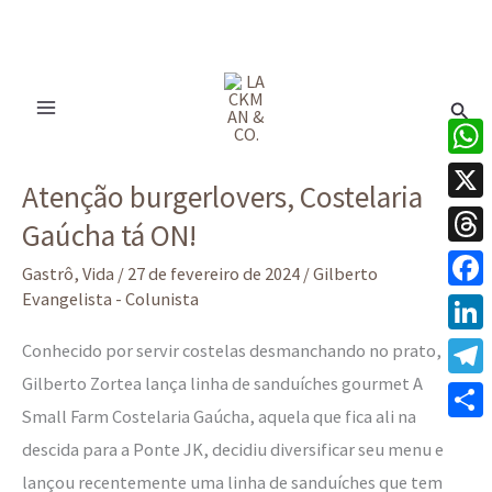
Ir
para
Pesq
o
conteúdo
Atenção
What
Atenção burgerlovers, Costelaria
burgerlovers,
X
Gaúcha tá ON!
Costelaria
Thre
Gaúcha
Gastrô
,
Vida
/
27 de fevereiro de 2024
/
Gilberto
tá
Evangelista - Colunista
Face
ON!
Linke
Conhecido por servir costelas desmanchando no prato,
Gilberto Zortea lança linha de sanduíches gourmet A
Tele
Small Farm Costelaria Gaúcha, aquela que fica ali na
Share
descida para a Ponte JK, decidiu diversificar seu menu e
lançou recentemente uma linha de sanduíches que tem