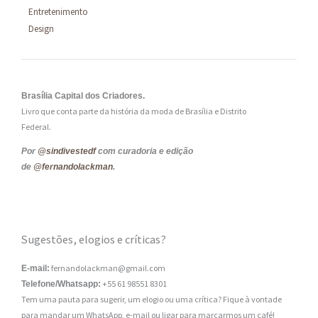
Entretenimento
Design
Brasília Capital dos Criadores.
Livro que conta parte da história da moda de Brasília e Distrito
Federal.
Por
@sindivestedf
com curadoria e edição
de
@fernandolackman
.
Sugestões, elogios e críticas?
fernandolackman@gmail.com
E-mail:
+55 61 98551 8301
Telefone/Whatsapp:
Tem uma pauta para sugerir, um elogio ou uma crítica? Fique à vontade
para mandar um WhatsApp, e-mail ou ligar para marcarmos um café!