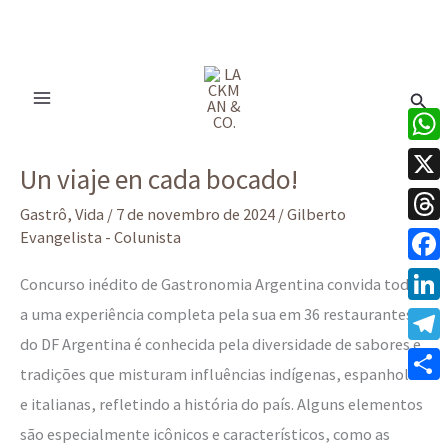
Ir
para
Pesq
o
conteúdo
Un
What
Un viaje en cada bocado!
viaje
X
en
Gastrô
,
Vida
/
7 de novembro de 2024
/
Gilberto
Thre
Evangelista - Colunista
cada
bocado!
Face
Concurso inédito de Gastronomia Argentina convida todos
a uma experiência completa pela sua em 36 restaurantes
Linke
do DF Argentina é conhecida pela diversidade de sabores e
Tele
tradições que misturam influências indígenas, espanholas
Share
e italianas, refletindo a história do país. Alguns elementos
são especialmente icônicos e característicos, como as