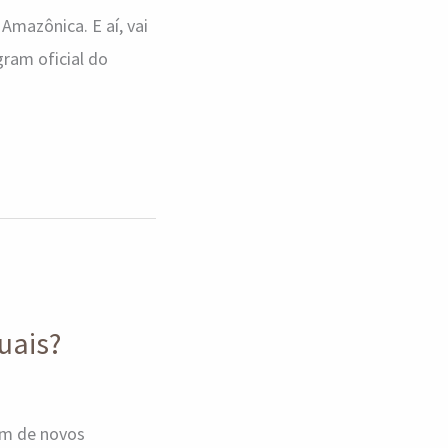
mazônica. E aí, vai
ram oficial do
uais?
ém de novos