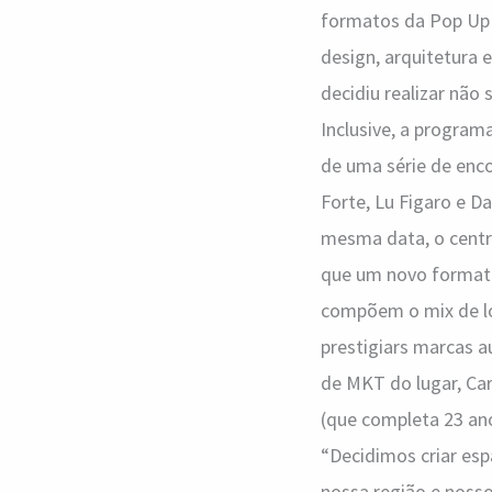
formatos da Pop Up 
e
design, arquitetura 
artes
decidiu realizar nã
visuais?
Inclusive, a program
de uma série de enc
Forte, Lu Figaro e D
mesma data, o centr
que um novo formato
compõem o mix de lo
prestigiars marcas a
de MKT do lugar, Car
(que completa 23 an
“Decidimos criar esp
nossa região e noss