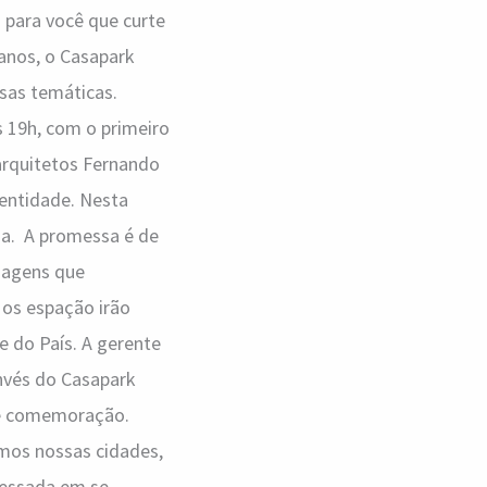
 para você que curte
 anos, o Casapark
sas temáticas.
s 19h, com o primeiro
arquitetos Fernando
dentidade. Nesta
sa. A promessa é de
uagens que
 os espação irão
e do País. A gerente
invés do Casapark
de comemoração.
rmos nossas cidades,
ressada em se