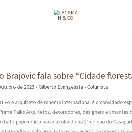
o Brajovic fala sobre “Cidade florest
outubro de 2023
/
Gilberto Evangelista - Colunista
ativo e arquiteto de renome internacional é o convidado es
rime Talks Arquitetos, decoradores, designers e amantes de
um bate-papo muito bacana rolando na 2ª edição do Casapar
 Intermediado pelo arquiteto Gero Tavares, a conversa te