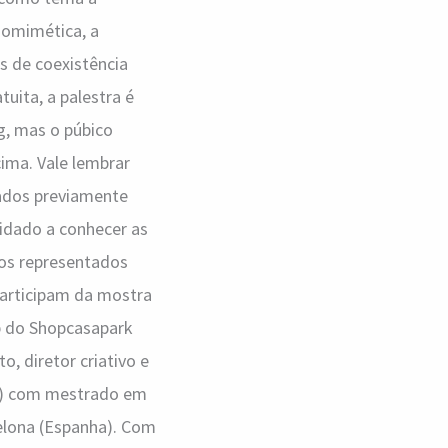
iomimética, a
is de coexistência
uita, a palestra é
g, mas o púbico
ima. Vale lembrar
rados previamente
nvidado a conhecer as
os representados
participam da mostra
p do Shopcasapark
, diretor criativo e
lia) com mestrado em
celona (Espanha). Com