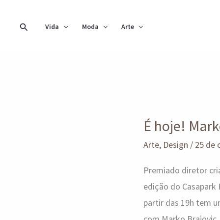
Ir
para
Pesquisar
Vida
Moda
Arte
o
conteúdo
É
hoje!
É hoje! Mark
Marko
Brajovic
Arte
,
Design
/
25 de 
fala
Premiado diretor cri
sobre
edição do Casapark P
“Cidade floresta”
partir das 19h tem 
com Marko Brajovic.