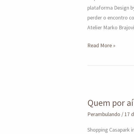
plataforma Design b
perder o encontro c
Atelier Marko Brajov
Read More »
Quem
por
Quem por aí 
aí
curte
Perambulando
/
17 
arquitetura,
Shopping Casapark i
design