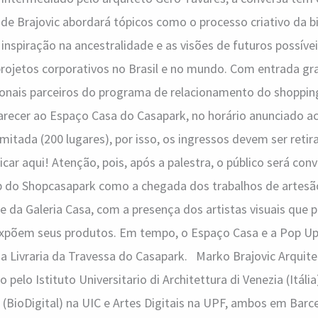
nde Brajovic abordará tópicos como o processo criativo da b
 inspiração na ancestralidade e as visões de futuros possíve
ojetos corporativos no Brasil e no mundo. Com entrada grat
sionais parceiros do programa de relacionamento do shoppin
cer ao Espaço Casa do Casapark, no horário anunciado ac
imitada (200 lugares), por isso, os ingressos devem ser reti
icar aqui! Atenção, pois, após a palestra, o público será co
 do Shopcasapark como a chegada dos trabalhos de artesã
e da Galeria Casa, com a presença dos artistas visuais que 
expõem seus produtos. Em tempo, o Espaço Casa e a Pop U
 Livraria da Travessa do Casapark. Marko Brajovic Arquiteto
 pelo Istituto Universitario di Architettura di Venezia (Itá
 (BioDigital) na UIC e Artes Digitais na UPF, ambos em Bar