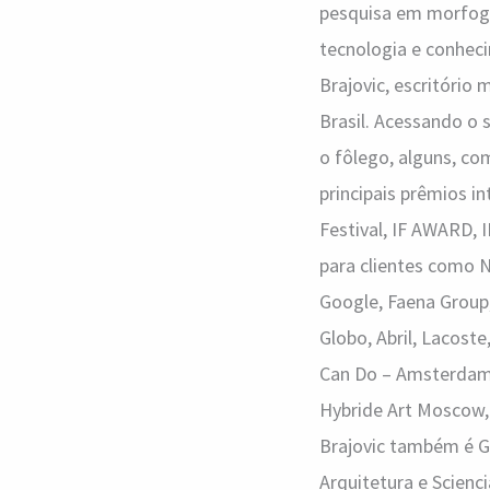
pesquisa em morfogê
tecnologia e conheci
Brajovic, escritório
Brasil. Acessando o 
o fôlego, alguns, co
principais prêmios i
Festival, IF AWARD,
para clientes como N
Google, Faena Group,
Globo, Abril, Lacost
Can Do – Amsterdam,
Hybride Art Moscow,
Brajovic também é G
Arquitetura e Scienc