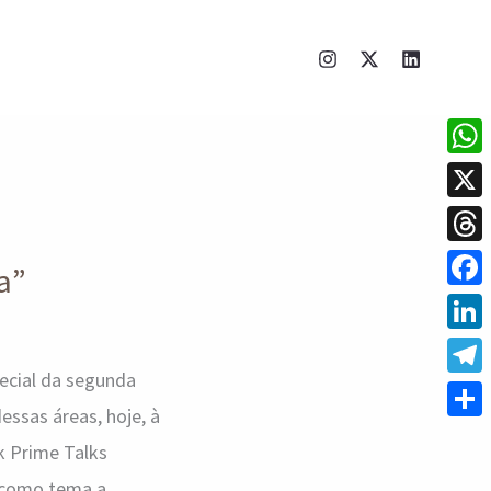
What
X
Thre
a”
Face
Linke
pecial da segunda
Tele
ssas áreas, hoje, à
Shar
k Prime Talks
m como tema a