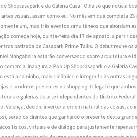
do Shopcasapark e da Galeria Casa Olha só que notícia boa
e artes visuais, assim como eu. No mês em que completa 23
o somente um, mas três eventos simultâneos que abordam es
ação começa hoje, quinta-feira dia 17 de agosto, a partir da
ontros batizada de Casapark Prime Talks. O début reúne os 
aniel Mangabeira estarão conversando sobre arquitetura e i
o comercial inaugura a Pop Up Shopcasapark e a Galeria Ca
 está a caminho, mais dinâmico e integrado às outras ling
jas e produtos presentes no shopping. O legal é que ambos
utorais e galerias de arte independentes do Distrito Federal 
ol Valença, decidiu inverter a ordem natural das coisas, ao 
os), serão os clientes que ganharão o presente desta gran
aços físicos, virtuais e de diálogo para justamente repensa
o papel na construção de uma sociedade cada vez mais inte