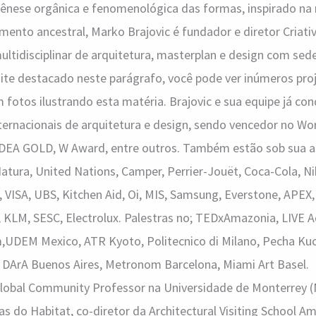
nese orgânica e fenomenológica das formas, inspirado na
mento ancestral, Marko Brajovic é fundador e diretor Criati
 multidisciplinar de arquitetura, masterplan e design com se
site destacado neste parágrafo, você pode ver inúmeros proj
m fotos ilustrando esta matéria. Brajovic e sua equipe já co
nternacionais de arquitetura e design, sendo vencedor no Wor
 IDEA GOLD, W Award, entre outros. Também estão sob sua a
atura, United Nations, Camper, Perrier-Jouët, Coca-Cola, N
 VISA, UBS, Kitchen Aid, Oi, MIS, Samsung, Everstone, APEX, 
e, KLM, SESC, Electrolux. Palestras no; TEDxAmazonia, LIVE 
UDEM Mexico, ATR Kyoto, Politecnico di Milano, Pecha Kuc
 DArA Buenos Aires, Metronom Barcelona, Miami Art Basel.
lobal Community Professor na Universidade de Monterrey (
ias do Habitat, co-diretor da Architectural Visiting School 