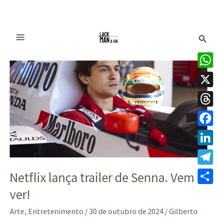
Ir
Pesq
para
o
Netflix
conteúdo
lança
What
trailer
X
de
Senna.
Thre
Vem
Face
ver!
Linke
Tele
Netflix lança trailer de Senna. Vem
ver!
Share
Arte
,
Entretenimento
/
30 de outubro de 2024
/
Gilberto