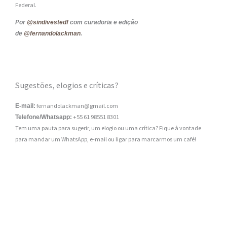
Federal.
Por
@sindivestedf
com curadoria e edição
de
@fernandolackman
.
Sugestões, elogios e críticas?
fernandolackman@gmail.com
E-mail:
+55 61 98551 8301
Telefone/Whatsapp:
Tem uma pauta para sugerir, um elogio ou uma crítica? Fique à vontade
para mandar um WhatsApp, e-mail ou ligar para marcarmos um café!