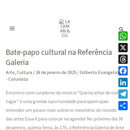
Ir
para
Pesq
o
conteúdo
Bate-
What
Bate-papo cultural na Referência
papo
X
Galeria
cultural
Thre
na
Arte
,
Cultura
/
26 de janeiro de 2025
/
Gilberto Evangelista
Referência
- Colunista
Face
Galeria
Linke
Encontro com curadores da mostra “Queria olhar de outro
lugar” é uma grande oportunidade para quem quer
Tele
entender um pouco mais sobre os meandros do mundo
Share
das artes Essa é para colocar na agenda! No próximo dia 30
de janeiro, quinta-feira, às 17h, a Referência Galeria de Arte