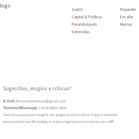
Gastrô
Passarela
Capital & Política
Em alta
Perambulando
Marcas
Entrevistas
Sugestões, elogios e críticas?
fernandolackman@gmail.com
E-mail:
+55 61 98551 8301
Telefone/Whatsapp:
Tem uma pauta para sugerir, um elogio ou uma crítica? Fique à vontade
para mandar um WhatsApp, e-mail ou ligar para marcarmos um café!