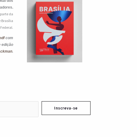
ital dos
iadores.
 parte da
 Brasília
o Federal.
edf
com
e edição
ackman
.
Inscreva-se