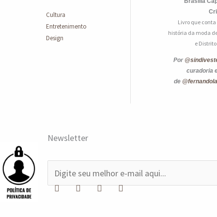
Brasília Cap
Cr
Cultura
Livro que conta
Entretenimento
história da moda de
Design
e Distrit
Por
@sindivest
curadoria 
de
@fernandol
Newsletter
E
-
m
a