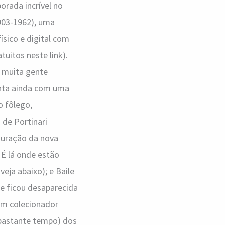
rada incrível no
903-1962), uma
sico e digital com
tuitos neste link).
u muita gente
onta ainda com uma
o fôlego,
 de Portinari
guração da nova
 É lá onde estão
eja abaixo); e Baile
ue ficou desaparecida
um colecionador
m bastante tempo) dos