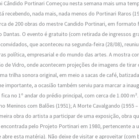
foi Cândido Portinari Começou nesta semana mais uma tempo
stá recebendo, nada mais, nada menos do Portinari Raros (1
ca de 200 obras do mestre Candido Portinari, em formato fí
o Dantas. O evento é gratuito (com retirada de ingressos gra
 convidados, que aconteceu na segunda-feira (28/08), reuni
ras política, empresarial e do mundo das artes. A mostra c
ão de Vidro, onde acontecem projeções de imagens de tirar 
 trilha sonora original, em meio a sacas de café, batizada
he importante, a ocasião também serviu para marcar a inau
 fica no 1º andar do prédio principal, com cerca de 1.000 m².
mo Meninos com Balões (1951); A Morte Cavalgando (1955 – v
imeira obra do artista a participar de uma exposição, obra q
 encontrada pelo Projeto Portinari em 1980, pertencente a 
ue abre esta matéria). Não deixe de visitar e aproveitar (co