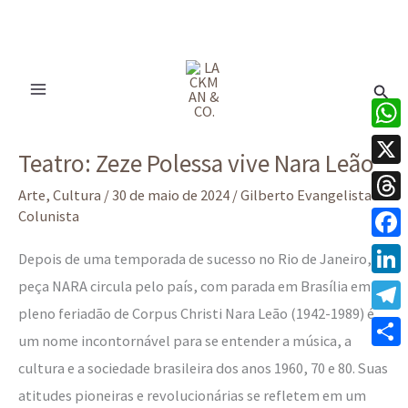
Ir
para
Pesq
o
conteúdo
Teatro:
What
Teatro: Zeze Polessa vive Nara Leão
Zeze
X
Polessa
Arte
,
Cultura
/
30 de maio de 2024
/
Gilberto Evangelista -
Thre
Colunista
vive Nara
Leão
Face
Depois de uma temporada de sucesso no Rio de Janeiro, a
peça NARA circula pelo país, com parada em Brasília em
Linke
pleno feriadão de Corpus Christi Nara Leão (1942-1989) é
Tele
um nome incontornável para se entender a música, a
Share
cultura e a sociedade brasileira dos anos 1960, 70 e 80. Suas
atitudes pioneiras e revolucionárias se refletem em um