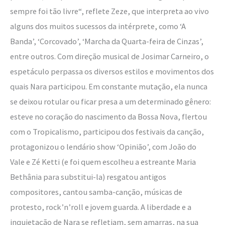
sempre foi tão livre“, reflete Zeze, que interpreta ao vivo
alguns dos muitos sucessos da intérprete, como ‘A
Banda’, ‘Corcovado’, ‘Marcha da Quarta-feira de Cinzas’,
entre outros. Com direção musical de Josimar Carneiro, o
espetáculo perpassa os diversos estilos e movimentos dos
quais Nara participou. Em constante mutação, ela nunca
se deixou rotular ou ficar presa a um determinado gênero:
esteve no coração do nascimento da Bossa Nova, flertou
com o Tropicalismo, participou dos festivais da canção,
protagonizou o lendário show ‘Opinião’, com João do
Vale e Zé Ketti (e foi quem escolheu a estreante Maria
Bethânia para substitui-la) resgatou antigos
compositores, cantou samba-canção, músicas de
protesto, rock’n’roll e jovem guarda. A liberdade e a
inquietação de Nara se refletiam, sem amarras, na sua