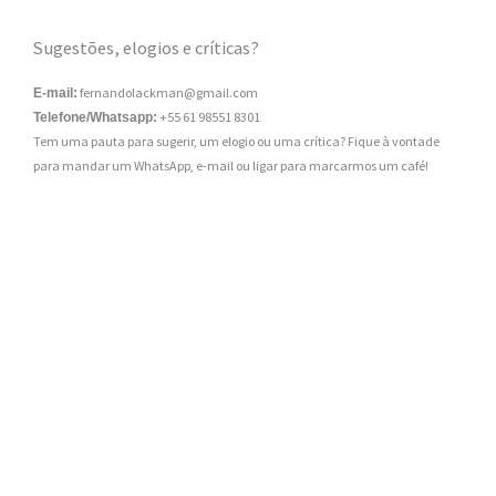
Sugestões, elogios e críticas?
fernandolackman@gmail.com
E-mail:
+55 61 98551 8301
Telefone/Whatsapp:
Tem uma pauta para sugerir, um elogio ou uma crítica? Fique à vontade
para mandar um WhatsApp, e-mail ou ligar para marcarmos um café!