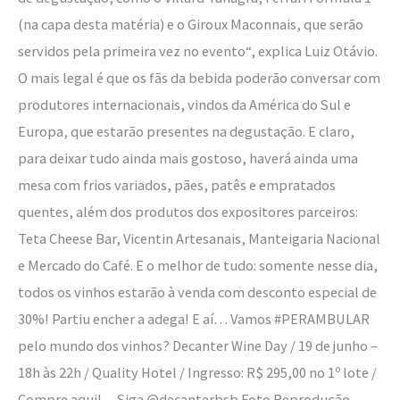
(na capa desta matéria) e o Giroux Maconnais, que serão
servidos pela primeira vez no evento“, explica Luiz Otávio.
O mais legal é que os fãs da bebida poderão conversar com
produtores internacionais, vindos da América do Sul e
Europa, que estarão presentes na degustação. E claro,
para deixar tudo ainda mais gostoso, haverá ainda uma
mesa com frios variados, pães, patês e empratados
quentes, além dos produtos dos expositores parceiros:
Teta Cheese Bar, Vicentin Artesanais, Manteigaria Nacional
e Mercado do Café. E o melhor de tudo: somente nesse dia,
todos os vinhos estarão à venda com desconto especial de
30%! Partiu encher a adega! E aí… Vamos #PERAMBULAR
pelo mundo dos vinhos? Decanter Wine Day / 19 de junho –
18h às 22h / Quality Hotel / Ingresso: R$ 295,00 no 1º lote /
Compre aqui! – Siga @decanterbsb Foto Reprodução