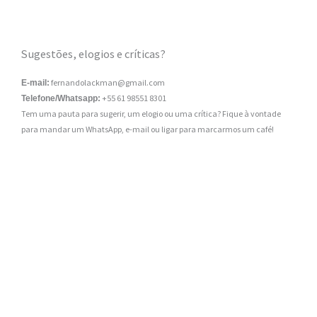
Sugestões, elogios e críticas?
fernandolackman@gmail.com
E-mail:
+55 61 98551 8301
Telefone/Whatsapp:
Tem uma pauta para sugerir, um elogio ou uma crítica? Fique à vontade
para mandar um WhatsApp, e-mail ou ligar para marcarmos um café!