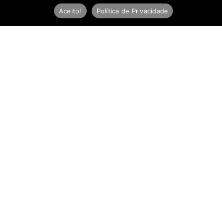
Aceito!
Política de Privacidade
Newsletter
E
-
m