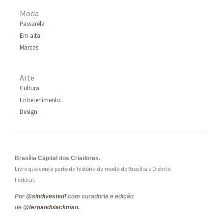
Moda
Passarela
Em alta
Marcas
Arte
Cultura
Entretenimento
Design
Brasília Capital dos Criadores.
Livro que conta parte da história da moda de Brasília e Distrito
Federal.
Por
@sindivestedf
com curadoria e edição
de
@fernandolackman
.