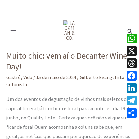
Ir
para
Pesq
o
conteúdo
Muito
What
Muito chic: vem aí o Decanter Wine
chic:
X
Day!
vem
Thre
aí
Gastrô
,
Vida
/
15 de maio de 2024
/
Gilberto Evangelista -
o
Colunista
Face
Decanter
Linke
Um dos eventos de degustação de vinhos mais seletos da
Wine
capital federal já tem hora e local para acontecer: dia 19 de
Tele
Day!
junho, no Quality Hotel. Certeza que você não vai querer
Share
ficar de fora! Quem acompanha a coluna sabe que, em
geral, as notícias que passam por aqui são de experiências