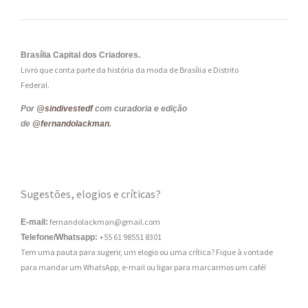
Brasília Capital dos Criadores.
Livro que conta parte da história da moda de Brasília e Distrito
Federal.
Por
@sindivestedf
com curadoria e edição
de
@fernandolackman
.
Sugestões, elogios e críticas?
fernandolackman@gmail.com
E-mail:
+55 61 98551 8301
Telefone/Whatsapp:
Tem uma pauta para sugerir, um elogio ou uma crítica? Fique à vontade
para mandar um WhatsApp, e-mail ou ligar para marcarmos um café!