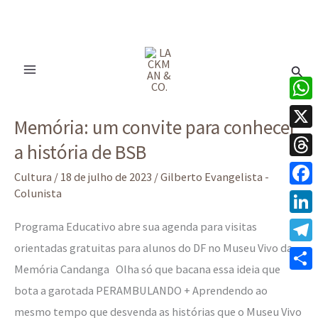
Ir
para
Pesq
o
conteúdo
Memória:
What
Memória: um convite para conhecer
um
X
a história de BSB
convite
Thre
para
Cultura
/
18 de julho de 2023
/
Gilberto Evangelista -
conhecer
Colunista
Face
a
Linke
Programa Educativo abre sua agenda para visitas
história
orientadas gratuitas para alunos do DF no Museu Vivo da
Tele
de
Memória Candanga Olha só que bacana essa ideia que
BSB
Share
bota a garotada PERAMBULANDO + Aprendendo ao
mesmo tempo que desvenda as histórias que o Museu Vivo