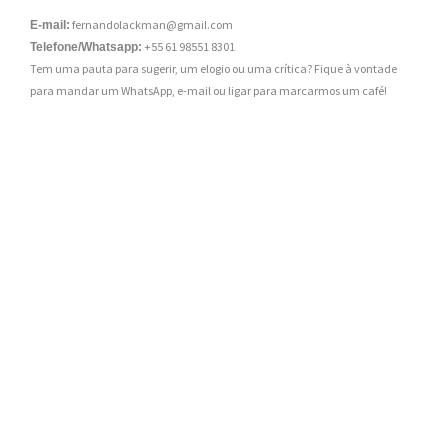
fernandolackman@gmail.com
E-mail:
+55 61 98551 8301
Telefone/Whatsapp:
Tem uma pauta para sugerir, um elogio ou uma crítica? Fique à vontade
para mandar um WhatsApp, e-mail ou ligar para marcarmos um café!