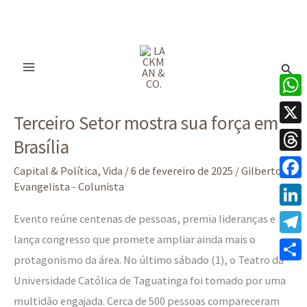
Ir
para
Pesq
o
conteúdo
Terceiro
What
Terceiro Setor mostra sua força em
Setor
X
Brasília
mostra
Thre
sua
Capital & Política
,
Vida
/
6 de fevereiro de 2025
/
Gilberto
força
Evangelista - Colunista
Face
em
Linke
Evento reúne centenas de pessoas, premia lideranças e
Brasília
lança congresso que promete ampliar ainda mais o
Tele
protagonismo da área. No último sábado (1), o Teatro da
Share
Universidade Católica de Taguatinga foi tomado por uma
multidão engajada. Cerca de 500 pessoas compareceram