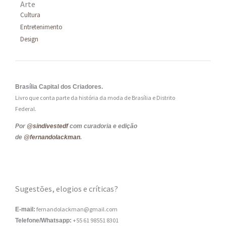
Arte
Cultura
Entretenimento
Design
Brasília Capital dos Criadores.
Livro que conta parte da história da moda de Brasília e Distrito
Federal.
Por
@sindivestedf
com curadoria e edição
de
@fernandolackman
.
Sugestões, elogios e críticas?
fernandolackman@gmail.com
E-mail:
+55 61 98551 8301
Telefone/Whatsapp: