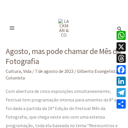
Ir
para
Pesq
o
conteúdo
Agosto,
What
Agosto, mas pode chamar de Mês da
mas
X
Fotografia
pode
Thre
chamar
Cultura
,
Vida
/
7 de agosto de 2023
/
Gilberto Evangelista -
de
Colunista
Face
Mês
Linke
Com abertura de cinco exposições simultaneamente,
da
Festival tem programação intensa para amantes da 8ª arte
Tele
Fotografia
Foi dada a partida da 10ª Edição do Festival Mês da
Share
Fotografia, que chega neste ano com uma extensa
programação, toda ela baseada no tema “Reencontros e