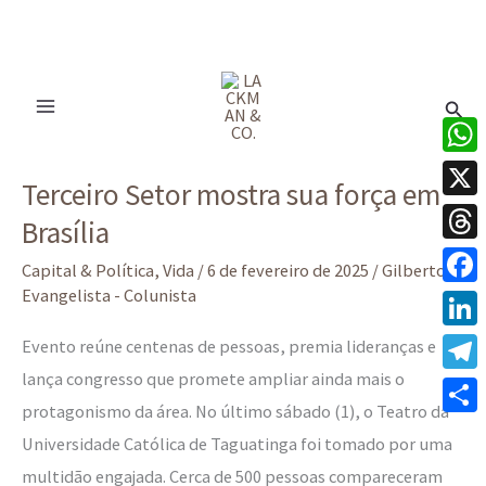
Ir
para
Pesq
o
conteúdo
Terceiro
What
Terceiro Setor mostra sua força em
Setor
X
Brasília
mostra
Thre
sua
Capital & Política
,
Vida
/
6 de fevereiro de 2025
/
Gilberto
força
Evangelista - Colunista
Face
em
Linke
Evento reúne centenas de pessoas, premia lideranças e
Brasília
lança congresso que promete ampliar ainda mais o
Tele
protagonismo da área. No último sábado (1), o Teatro da
Share
Universidade Católica de Taguatinga foi tomado por uma
multidão engajada. Cerca de 500 pessoas compareceram