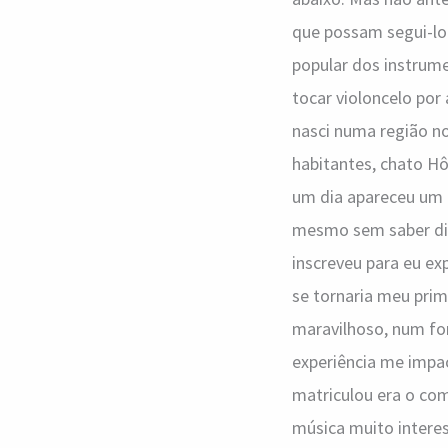
que possam segui-lo 
popular dos instrume
tocar violoncelo por
nasci numa região no
habitantes, chato Hô
um dia apareceu um 
mesmo sem saber dir
inscreveu para eu ex
se tornaria meu prim
maravilhoso, num fo
experiência me impac
matriculou era o co
música muito intere