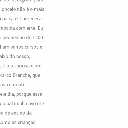
oloncelo não é o mais
oi paixão? Comecei a
rabalha com arte. Eu
ejo pequenino de 1200
nham vários cursos e
aixo do nosso,
 ficou curiosa e me
 Marco Branche, que
 instrumento
le dia, porque essa
no qual minha avó me
a de ensino de
como as crianças