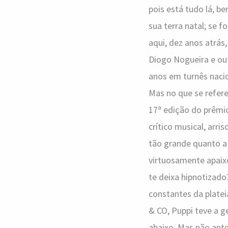
pois está tudo lá, b
sua terra natal; se 
aqui, dez anos atrás
Diogo Nogueira e ou
anos em turnês nacion
Mas no que se refer
17ª edição do prêmi
crítico musical, arri
tão grande quanto a 
virtuosamente apaix
te deixa hipnotizado
constantes da plat
& CO, Puppi teve a g
abaixo. Mas não ante