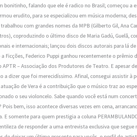
em bonitinho, falando que ele é radico no Brasil; começou a 
formou erudito, para se especializou em música moderna; de
, trabalhou com grandes nomes da MPB (Gilberto Gil, Ana Caro
tros), coproduzindo o último disco de Maria Gadú, Guelã, c
ais e internacionais; lançou dois discos autorais para lá de 
e a Ficções, Federico Puppi ganhou recentemente o prêmio 
o APTR – Associação dos Produtores de Teatro. E apesar des
sco a dizer que foi merecidíssimo. Afinal, consegui assistir à
atuação de Vera é a contribuição que o músico traz ao esp
onado o seu violoncelo. Sabe quando você está num concert
? Pois bem, isso acontece diversas vezes em cena, arrancan
eia. E somente para quem prestigia a coluna PERAMBULAN
entileza de responder a uma entrevista exclusiva que segue n
s de deixar um último presente para vocês, o perfil do artis