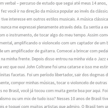
m verbal – percurso de estudo que segui até meus 14 anos,
fez você ir na direção da música popular ao invés da clássic
tive interesse em outros estilos musicais. A música clássic
nunca me expressei plenamente através dela. Eu sentia a ex
om o instrumento, de tocar algo do meu tempo. Assim com
umental, amplificando o violoncelo com um captador de um
e um amplificador de guitarra. Comecei a brincar com peda
na minha frente. Depois disso entrou na minha vida o Jazz 
a vez que ouvi John Coltrane foi uma catarse e isso me est
finitas facetas. Foi um período libertador, sair dos dogmas 
mente, compor minhas músicas, tocar o violoncelo de outra
s no Brasil, você já tocou com muita gente boa por aqui. Foi
alismo ou um mix de tudo isso? Nesses 10 anos de Brasil tiv
eis e toquei com muitos artistas que admiro. O Brasil tem 