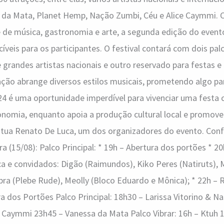
a da Mata, Planet Hemp, Nação Zumbi, Céu e Alice Caymmi.
 de música, gastronomia e arte, a segunda edição do even
íveis para os participantes. O festival contará com dois pal
grandes artistas nacionais e outro reservado para festas 
ação abrange diversos estilos musicais, prometendo algo pa
024 é uma oportunidade imperdível para vivenciar uma festa 
onomia, enquanto apoia a produção cultural local e promove
ntua Renato De Luca, um dos organizadores do evento. Con
a (15/08): Palco Principal: * 19h – Abertura dos portões * 20h
a e convidados: Digão (Raimundos), Kiko Peres (Natiruts),
bra (Plebe Rude), Meolly (Bloco Eduardo e Mônica); * 22h – R
ra dos Portões Palco Principal: 18h30 – Larissa Vitorino & 
e Caymmi 23h45 – Vanessa da Mata Palco Vibrar: 16h – Ktuh 