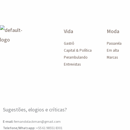
Vida
Moda
Gastrô
Passarela
Capital & Política
Em alta
Perambulando
Marcas
Entrevistas
Sugestões, elogios e críticas?
E-mail:
fernandolackman@gmail.com
Telefone/Whatsapp:
+55 61 98551 8301