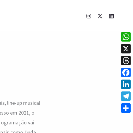
What
X
Thre
Face
Linke
s, line-up musical
Tele
cesso em 2021, o
Shar
 programação vai
cionais como Duda