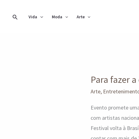
Ir
para
Pesquisar
Vida
Moda
Arte
o
conteúdo
Para
fazer
Para fazer a
a
cidade
Arte
,
Entreteniment
VIBRAR!
Evento promete uma 
com artistas naciona
Festival volta à Bra
contar com mais de 3