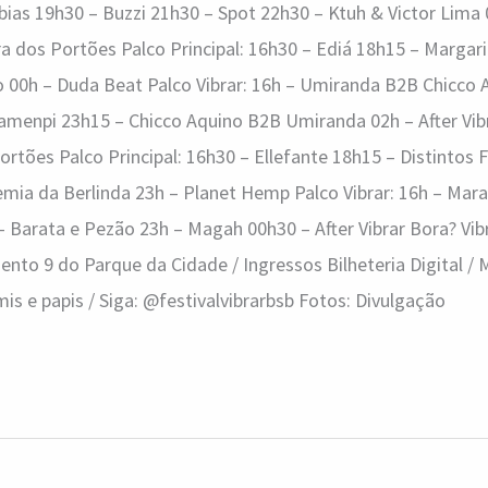
bias 19h30 – Buzzi 21h30 – Spot 22h30 – Ktuh & Victor Lima
ra dos Portões Palco Principal: 16h30 – Ediá 18h15 – Margari
o 00h – Duda Beat Palco Vibrar: 16h – Umiranda B2B Chicco 
Tamenpi 23h15 – Chicco Aquino B2B Umiranda 02h – After Vib
ortões Palco Principal: 16h30 – Ellefante 18h15 – Distintos 
mia da Berlinda 23h – Planet Hemp Palco Vibrar: 16h – Mara
 Barata e Pezão 23h – Magah 00h30 – After Vibrar Bora? Vibr
nto 9 do Parque da Cidade / Ingressos Bilheteria Digital / 
 e papis / Siga: @festivalvibrarbsb Fotos: Divulgação