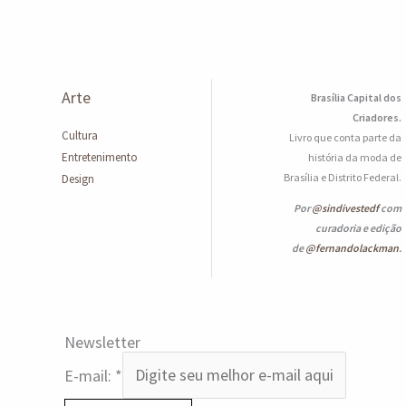
Arte
Brasília Capital dos
Criadores.
Cultura
Livro que conta parte da
Entretenimento
história da moda de
Brasília e Distrito Federal.
Design
Por
@sindivestedf
com
curadoria e edição
de
@fernandolackman
.
Newsletter
E-mail:
*