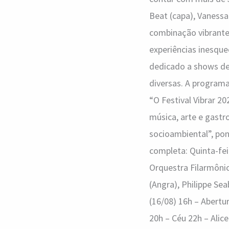
Beat (capa), Vaness
combinação vibrante
experiências inesquec
dedicado a shows de 
diversas. A program
“O Festival Vibrar 2
música, arte e gastr
socioambiental”, po
completa: Quinta-feir
Orquestra Filarmônic
(Angra), Philippe Sea
(16/08) 16h – Abertu
20h – Céu 22h – Alic