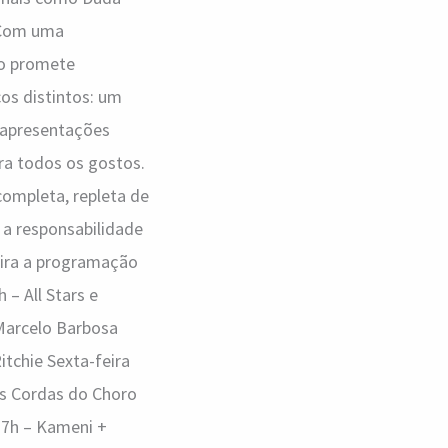
 Com uma
to promete
cos distintos: um
e apresentações
ra todos os gostos.
completa, repleta de
 a responsabilidade
fira a programação
 – All Stars e
 Marcelo Barbosa
itchie Sexta-feira
Nas Cordas do Choro
17h – Kameni +