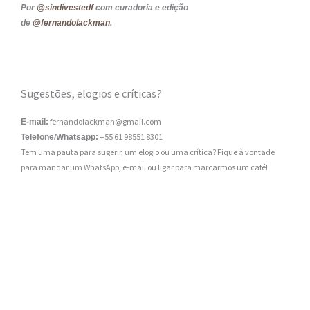
Por
@sindivestedf
com curadoria e edição
de
@fernandolackman
.
Sugestões, elogios e críticas?
fernandolackman@gmail.com
E-mail:
+55 61 98551 8301
Telefone/Whatsapp:
Tem uma pauta para sugerir, um elogio ou uma crítica? Fique à vontade
para mandar um WhatsApp, e-mail ou ligar para marcarmos um café!