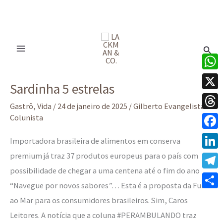
Ir
para
Pesq
o
conteúdo
Sardinha
What
Sardinha 5 estrelas
5
X
estrelas
Gastrô
,
Vida
/
24 de janeiro de 2025
/
Gilberto Evangelista -
Thre
Colunista
Face
Importadora brasileira de alimentos em conserva
premium já traz 37 produtos europeus para o país com
Linke
possibilidade de chegar a uma centena até o fim do ano
Tele
“Navegue por novos sabores”… Esta é a proposta da Fui
Share
ao Mar para os consumidores brasileiros. Sim, Caros
Leitores. A notícia que a coluna #PERAMBULANDO traz