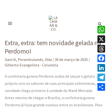
Ir
para
Pesq
o
conteúdo
Extra,
What
Extra, extra: tem novidade gelada na
extra:
X
Perdomo!
tem
Thre
novidade
Gastrô
,
Perambulando
,
Vida
/
30 de março de 2025
/
gelada
Gilberto Evangelista - Colunista
Face
na
Linke
A confeitaria goiana Perdomo acaba de lançar o gelato
Perdomo!
próprio com os sabores de suas principais sobremesas, e a
Tele
novidade chega primeiro à unidade do Mané Mercado
Share
Antes mesmo de chegar a Brasília, a confeitaria goiana
Perdomo já fazia grande sucesso entre os brasilienses. Para