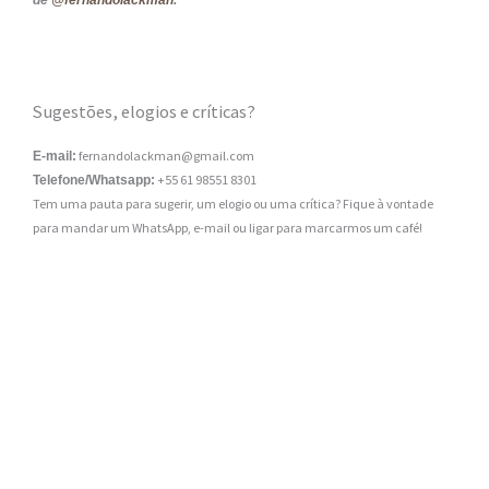
de
@fernandolackman
.
Sugestões, elogios e críticas?
fernandolackman@gmail.com
E-mail:
+55 61 98551 8301
Telefone/Whatsapp:
Tem uma pauta para sugerir, um elogio ou uma crítica? Fique à vontade
para mandar um WhatsApp, e-mail ou ligar para marcarmos um café!