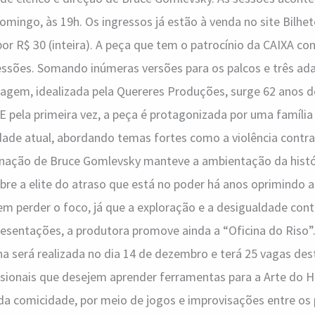
omingo, às 19h. Os ingressos já estão à venda no site Bilhete
 por R$ 30 (inteira). A peça que tem o patrocínio da CAIXA co
sessões. Somando inúmeras versões para os palcos e três ad
agem, idealizada pela Quereres Produções, surge 62 anos d
E pela primeira vez, a peça é protagonizada por uma família
ade atual, abordando temas fortes como a violência contra
ncenação de Bruce Gomlevsky manteve a ambientação da hist
obre a elite do atraso que está no poder há anos oprimindo a
em perder o foco, já que a exploração e a desigualdade co
resentações, a produtora promove ainda a “Oficina do Riso
ina será realizada no dia 14 de dezembro e terá 25 vagas des
issionais que desejem aprender ferramentas para a Arte do H
 da comicidade, por meio de jogos e improvisações entre os 