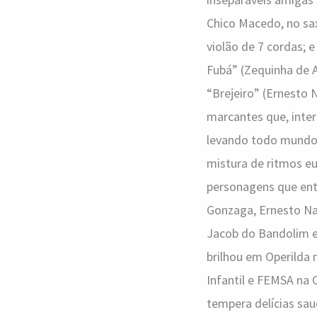
Chico Macedo, no sax
violão de 7 cordas; 
Fubá” (Zequinha de A
“Brejeiro” (Ernesto 
marcantes que, inter
levando todo mundo a
mistura de ritmos eu
personagens que entr
Gonzaga, Ernesto Naz
Jacob do Bandolim e
brilhou em Operilda
Infantil e FEMSA na C
tempera delícias sau