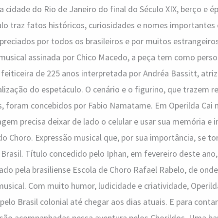
a cidade do Rio de Janeiro do final do Século XIX, berço e 
lo traz fatos históricos, curiosidades e nomes importantes
reciados por todos os brasileiros e por muitos estrangeiro
 musical assinada por Chico Macedo, a peça tem como pers
feiticeira de 225 anos interpretada por Andréa Bassitt, atr
alização do espetáculo. O cenário e o figurino, que trazem r
s, foram concebidos por Fabio Namatame. Em Operilda Cai n
em precisa deixar de lado o celular e usar sua memória e 
o Choro. Expressão musical que, por sua importância, se t
 Brasil. Título concedido pelo Iphan, em fevereiro deste ano, 
do pela brasiliense Escola de Choro Rafael Rabelo, de ond
usical. Com muito humor, ludicidade e criatividade, Operil
elo Brasil colonial até chegar aos dias atuais. E para contar
 são acompanhadas nessa aventura pelos Chorildos. Uma b