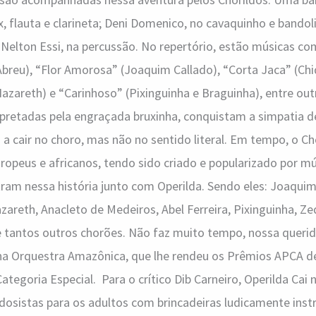
, flauta e clarineta; Deni Domenico, no cavaquinho e bandoli
e Nelton Essi, na percussão. No repertório, estão músicas c
breu), “Flor Amorosa” (Joaquim Callado), “Corta Jaca” (Ch
Nazareth) e “Carinhoso” (Pixinguinha e Braguinha), entre ou
pretadas pela engraçada bruxinha, conquistam a simpatia de
 cair no choro, mas não no sentido literal. Em tempo, o C
ropeus e africanos, tendo sido criado e popularizado por mú
am nessa história junto com Operilda. Sendo eles: Joaquim
areth, Anacleto de Medeiros, Abel Ferreira, Pixinguinha, Ze
 tantos outros chorões. Não faz muito tempo, nossa quer
 na Orquestra Amazônica, que lhe rendeu os Prêmios APCA d
ategoria Especial. Para o crítico Dib Carneiro, Operilda Cai
dosistas para os adultos com brincadeiras ludicamente instr