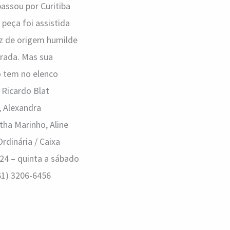
assou por Curitiba
 peça foi assistida
az de origem humilde
nrada. Mas sua
o tem no elenco
, Ricardo Blat
, Alexandra
tha Marinho, Aline
Ordinária / Caixa
024 – quinta a sábado
(61) 3206-6456