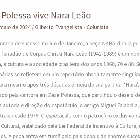
 Polessa vive Nara Leão
 maio de 2024
/
Gilberto Evangelista - Colunista
rada de sucesso no Rio de Janeiro, a peça NARA circula pel
 feriadão de Corpus Christi Nara Leão (1942-1989) é um no
 a cultura e a sociedade brasileira dos anos 1960, 70 e 80. 
ionárias se refletem em um repertório absolutamente singu
bera mesmo após três décadas e meia de sua partida. ‘Nara’,
o pela cantora em Zeze Polessa, que partilhou o desejo de 
a autoria e direção do espetáculo, o amigo Miguel Falabella
atrais desde 1979. O espetáculo tem o patrocínio exclusivo d
ltural, viabilizado pela Lei Federal de Incentivo à Cultura,
es. A peça entra em turnê pelo país depois de enorme suce