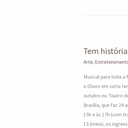
Tem
história
Tem históri
do
Choro
Arte
,
Entreteniment
no
Musical para toda a 
CCBB
o Choro em curta te
outubro no Teatro do
Brasília, que faz 24
15h e às 17h (com tr
15 (meia), os ingress