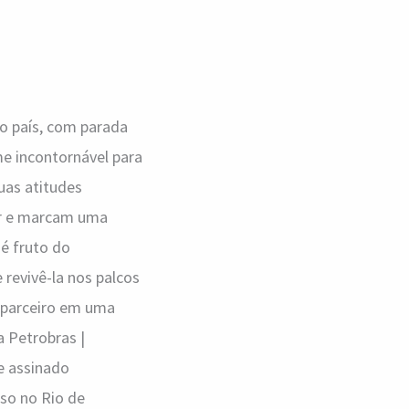
o país, com parada
me incontornável para
Suas atitudes
lar e marcam uma
 é fruto do
revivê-la nos palcos
, parceiro em uma
a Petrobras |
 e assinado
sso no Rio de