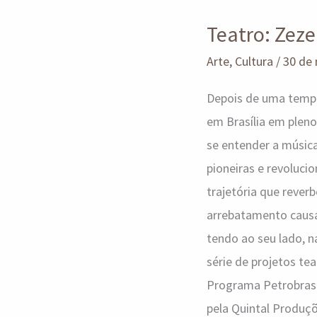
Zeze
Teatro: Zeze
Polessa
vive Nara
Arte
,
Cultura
/
30 de
Leão
Depois de uma tempo
em Brasília em pleno
se entender a música,
pioneiras e revoluc
trajetória que rever
arrebatamento causad
tendo ao seu lado, n
série de projetos te
Programa Petrobras Cu
pela Quintal Produçõ