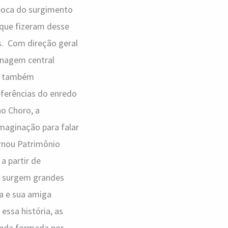
época do surgimento
 que fizeram desse
s. Com direção geral
onagem central
iz também
eferências do enredo
o Choro, a
imaginação para falar
ornou Patrimônio
a partir de
e surgem grandes
da e sua amiga
 essa história, as
anda formada por