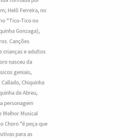
m; Helô Ferreira, no
omo “Tico-Tico no
iquinha Gonzaga),
tros. Canções
 crianças e adultos
horo nasceu da
sicos geniais,
 Callado, Chiquinha
quinha de Abreu,
ida personagem
e Melhor Musical
 no Choro “é peça que
utivas para as