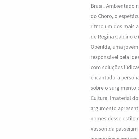
Brasil. Ambientado n
do Choro, o espetácu
ritmo um dos mais ap
de Regina Galdino e
Operilda, uma jovem 
responsável pela ide
com soluções lúdica
encantadora personag
sobre o surgimento d
Cultural Imaterial do
argumento apresenta
nomes desse estilo m
Vassorilda passeiam p
inseparáveis amigas