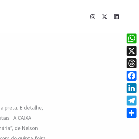
What
X
Thre
Face
Linke
a preta. E detalhe,
Tele
pitais A CAIXA
Shar
nária”, de Nelson
cem de quinta-feira