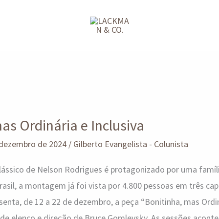
as Ordinária e Inclusiva
 dezembro de 2024
/
Gilberto Evangelista - Colunista
clássico de Nelson Rodrigues é protagonizado por uma famíli
rasil, a montagem já foi vista por 4.800 pessoas em três ca
resenta, de 12 a 22 de dezembro, a peça “Bonitinha, mas Ordi
de elenco e direção de Bruce Gomlevsky. As sessões aconte