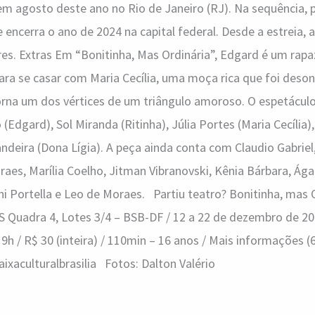
 agosto deste ano no Rio de Janeiro (RJ). Na sequência, p
e encerra o ano de 2024 na capital federal. Desde a estreia, a
es. Extras Em “Bonitinha, Mas Ordinária”, Edgard é um rap
ra se casar com Maria Cecília, uma moça rica que foi deso
 torna um dos vértices de um triângulo amoroso. O espetácul
 (Edgard), Sol Miranda (Ritinha), Júlia Portes (Maria Cecília)
andeira (Dona Lígia). A peça ainda conta com Claudio Gabriel
aes, Marília Coelho, Jitman Vibranovski, Kênia Bárbara, Ága
Vini Portella e Leo de Moraes. Partiu teatro? Bonitinha, mas 
SBS Quadra 4, Lotes 3/4 – BSB-DF / 12 a 22 de dezembro de 2
9h / R$ 30 (inteira) / 110min – 16 anos / Mais informações 
caixaculturalbrasilia Fotos: Dalton Valério