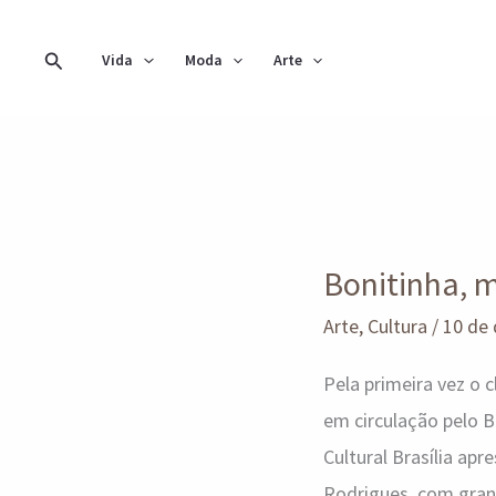
Ir
para
Pesquisar
Vida
Moda
Arte
o
conteúdo
Bonitinha,
mas
Bonitinha, m
Ordinária
e
Arte
,
Cultura
/
10 de
Inclusiva
Pela primeira vez o 
em circulação pelo B
Cultural Brasília ap
Rodrigues, com gran