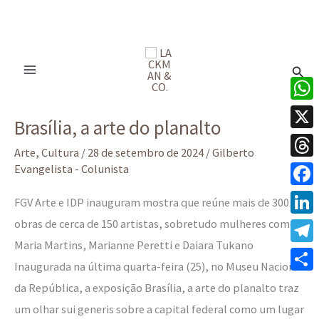
Ir
para
Pesq
o
conteúdo
Brasília,
What
Brasília, a arte do planalto
a
X
arte
Arte
,
Cultura
/
28 de setembro de 2024
/
Gilberto
Thre
Evangelista - Colunista
do
planalto
Face
FGV Arte e IDP inauguram mostra que reúne mais de 300
obras de cerca de 150 artistas, sobretudo mulheres como
Linke
Maria Martins, Marianne Peretti e Daiara Tukano
Tele
Inaugurada na última quarta-feira (25), no Museu Nacional
Share
da República, a exposição Brasília, a arte do planalto traz
um olhar sui generis sobre a capital federal como um lugar