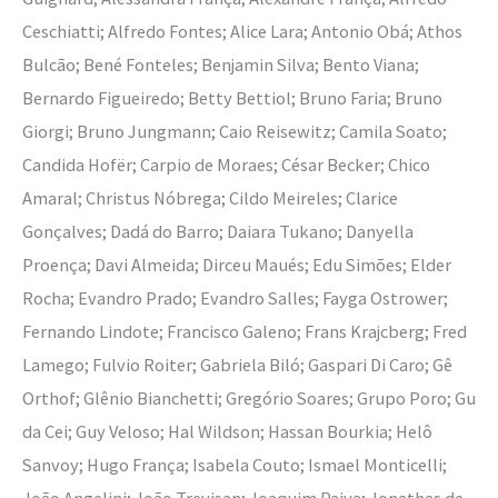
Ceschiatti; Alfredo Fontes; Alice Lara; Antonio Obá; Athos
Bulcão; Bené Fonteles; Benjamin Silva; Bento Viana;
Bernardo Figueiredo; Betty Bettiol; Bruno Faria; Bruno
Giorgi; Bruno Jungmann; Caio Reisewitz; Camila Soato;
Candida Hofër; Carpio de Moraes; César Becker; Chico
Amaral; Christus Nóbrega; Cildo Meireles; Clarice
Gonçalves; Dadá do Barro; Daiara Tukano; Danyella
Proença; Davi Almeida; Dirceu Maués; Edu Simões; Elder
Rocha; Evandro Prado; Evandro Salles; Fayga Ostrower;
Fernando Lindote; Francisco Galeno; Frans Krajcberg; Fred
Lamego; Fulvio Roiter; Gabriela Biló; Gaspari Di Caro; Gê
Orthof; Glênio Bianchetti; Gregório Soares; Grupo Poro; Gu
da Cei; Guy Veloso; Hal Wildson; Hassan Bourkia; Helô
Sanvoy; Hugo França; Isabela Couto; Ismael Monticelli;
João Angelini; João Trevisan; Joaquim Paiva; Jonathas de