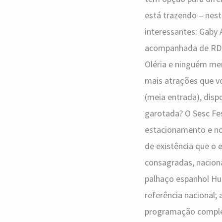
o
está trazendo – neste
finde!
interessantes: Gaby
acompanhada de RDD,
Oléria e ninguém me
mais atrações que vo
(meia entrada), disp
garotada? O Sesc Fes
estacionamento e no 
de existência que o 
consagradas, naciona
palhaço espanhol Hug
referência nacional;
programação complet