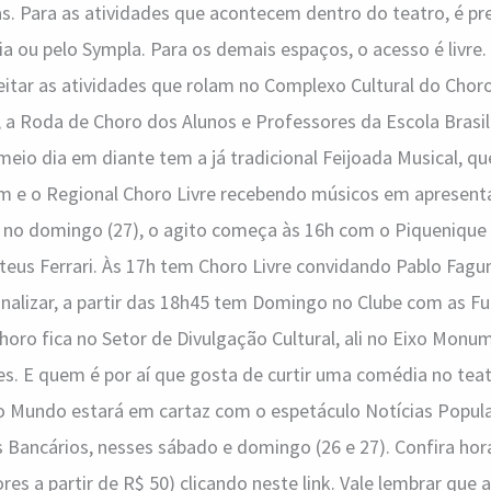
as. Para as atividades que acontecem dentro do teatro, é pre
ia ou pelo Sympla. Para os demais espaços, o acesso é livre. 
tar as atividades que rolam no Complexo Cultural do Choro
0h, a Roda de Choro dos Alunos e Professores da Escola Brasi
meio dia em diante tem a já tradicional Feijoada Musical, 
m e o Regional Choro Livre recebendo músicos em apresen
Já no domingo (27), o agito começa às 16h com o Piqueniqu
teus Ferrari. Às 17h tem Choro Livre convidando Pablo Fagu
finalizar, a partir das 18h45 tem Domingo no Clube com as Fu
horo fica no Setor de Divulgação Cultural, ali no Eixo Monum
s. E quem é por aí que gosta de curtir uma comédia no teat
o Mundo estará em cartaz com o espetáculo Notícias Popul
 Bancários, nesses sábado e domingo (26 e 27). Confira horá
res a partir de R$ 50) clicando neste link. Vale lembrar que 