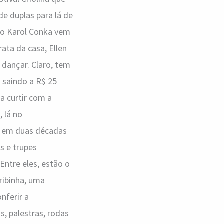
de duplas para lá de
to Karol Conka vem
ta da casa, Ellen
dançar. Claro, tem
o saindo a R$ 25
a curtir com a
 lá no
ez em duas décadas
s e trupes
Entre eles, estão o
ribinha, uma
nferir a
, palestras, rodas