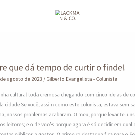
rre que dá tempo de curtir o finde!
 de agosto de 2023
/
Gilberto Evangelista - Colunista
nha cultural toda cremosa chegando com cinco ideias de co
idade Se você, assim como este colunista, estava sem sab
na, nossos problemas acabaram. O meu, porque levantei uns
s leitores; e o de vocês porque agora é só decidir em qual d
entes públicos e gostos. O primeiro destaque fica para o Fes