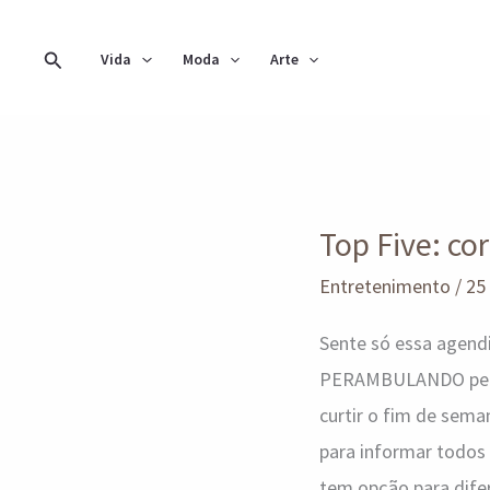
Ir
para
Pesquisar
Vida
Moda
Arte
o
conteúdo
Top
Top Five: co
Five:
corre
Entretenimento
/
25
que
Sente só essa agendi
dá
PERAMBULANDO pela c
tempo
curtir o fim de sema
de
para informar todos o
curtir
tem opção para difer