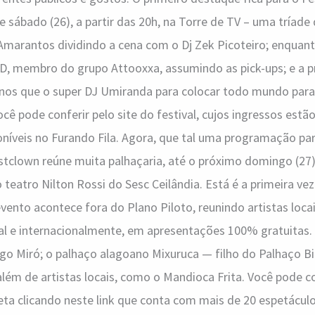
 sábado (26), a partir das 20h, na Torre de TV – uma tríade 
 Amarantos dividindo a cena com o Dj Zek Picoteiro; enquan
 membro do grupo Attooxxa, assumindo as pick-ups; e a pra
nos que o super DJ Umiranda para colocar todo mundo para 
cê pode conferir pelo site do festival, cujos ingressos estã
oníveis no Furando Fila. Agora, que tal uma programação par
tclown reúne muita palhaçaria, até o próximo domingo (27),
teatro Nilton Rossi do Sesc Ceilândia. Está é a primeira v
evento acontece fora do Plano Piloto, reunindo artistas locai
l e internacionalmente, em apresentações 100% gratuitas. 
o Miró; o palhaço alagoano Mixuruca — filho do Palhaço Bi
 além de artistas locais, como o Mandioca Frita. Você pode co
a clicando neste link que conta com mais de 20 espetáculos