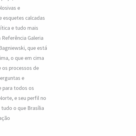
losivas e
e esquetes calcadas
ítica e tudo mais
a Referência Galeria
 Bagniewski, que está
cima, o que em cima
e os processos de
perguntas e
e para todos os
orte, e seu perfil no
tudo o que Brasília
gação