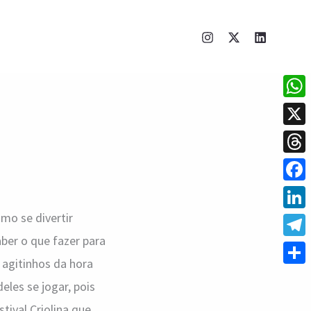
What
X
Thre
Face
mo se divertir
Linke
er o que fazer para
Tele
 agitinhos da hora
Shar
eles se jogar, pois
tival Criolina que