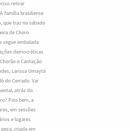
ciso retirar
A família brasiliense
, que traz no sábado
leira de Choro
que segue embalada
tações democráticas
e Chorão e Cantação
ndes, Larissa Umaytá
lô do Cerrado. Vai
ental, atrás do
ro? Pois bem, a
ares, em sessões
rios e lugares
a peça, criada em