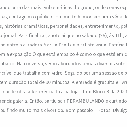
nando uma das mais emblemáticas do grupo, onde cenas exp
es, contagiam o público com muito humor, em uma série d
s, histórias dramáticas, personalidades, entretenimento, pol
jornal. Para finalizar, anote aí que no sábado (26), às 11h, 
 entre a curadora Marília Panitz e a artista visual Patrícia
com a exposição O que está embaixo é como o que está em 
mbaixo. Na conversa, serão abordados temas diversos sobr
 incrível que trabalha com vidro. Seguido por uma sessão de 
tem duração total de 90 minutos. A entrada é gratuita e livr
 não lembra a Referência fica na loja 11 do Bloco B da 202 N
renciagaleria. Então, partiu sair PERAMBULANDO e curtindo 
seu finde muito mais divertido. Bom passeio! Fotos: Divul