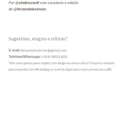
Por
@sindivestedf
com curadoria e edição
de
@fernandolackman
.
Sugestões, elogios e críticas?
fernandolackman@gmail.com
E-mail:
+55 61 98551 8301
Telefone/Whatsapp:
Tem uma pauta para sugerir, um elogio ou uma crítica? Fique à vontade
para mandar um WhatsApp, e-mail ou ligar para marcarmos um café!