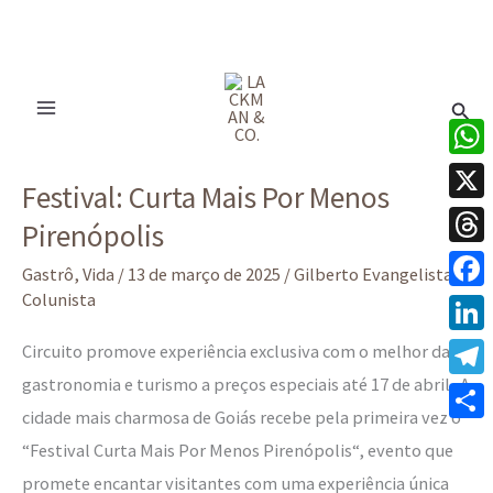
Ir
para
Pesq
o
conteúdo
Festival:
What
Festival: Curta Mais Por Menos
Curta
X
Pirenópolis
Mais
Thre
Por
Gastrô
,
Vida
/
13 de março de 2025
/
Gilberto Evangelista -
Menos
Colunista
Face
Pirenópolis
Linke
Circuito promove experiência exclusiva com o melhor da
gastronomia e turismo a preços especiais até 17 de abril A
Tele
cidade mais charmosa de Goiás recebe pela primeira vez o
Share
“Festival Curta Mais Por Menos Pirenópolis“, evento que
promete encantar visitantes com uma experiência única