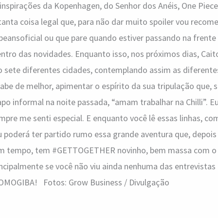
u inspirações da Kopenhagen, do Senhor dos Anéis, One Piece
tanta coisa legal que, para não dar muito spoiler vou reco
eansoficial ou que pare quando estiver passando na frente
ntro das novidades. Enquanto isso, nos próximos dias, Cai
o sete diferentes cidades, contemplando assim as diferentes
abe de melhor, apimentar o espírito da sua tripulação que,
po informal na noite passada, “amam trabalhar na Chilli”. 
mpre me senti especial. E enquanto você lê essas linhas, com
 poderá ter partido rumo essa grande aventura que, depois 
 Em tempo, tem #GETTOGETHER novinho, bem massa com o Da
principalmente se você não viu ainda nenhuma das entrevistas
GIBA! Fotos: Grow Business / Divulgação