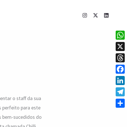
What
X
Thre
Face
Linke
entar o staff da sua
Tele
s perfeito para este
Shar
is bem-sucedidos do
a chamada Chilli