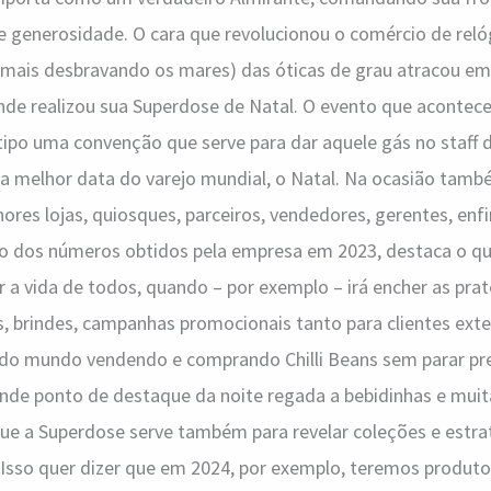
 generosidade. O cara que revolucionou o comércio de relóg
 mais desbravando os mares) das óticas de grau atracou em 
onde realizou sua Superdose de Natal. O evento que aconte
tipo uma convenção que serve para dar aquele gás no staff d
a melhor data do varejo mundial, o Natal. Na ocasião tamb
ores lojas, quiosques, parceiros, vendedores, gerentes, enfi
o dos números obtidos pela empresa em 2023, destaca o q
ar a vida de todos, quando – por exemplo – irá encher as prat
s, brindes, campanhas promocionais tanto para clientes ext
 todo mundo vendendo e comprando Chilli Beans sem parar pr
ande ponto de destaque da noite regada a bebidinhas e mui
ue a Superdose serve também para revelar coleções e estra
 Isso quer dizer que em 2024, por exemplo, teremos produto