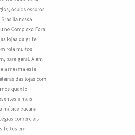
ios, óculos escuros
Brasília nessa
ceu no Complexo Fora
as lojas da grife
ém rola muitos
m, para geral. Além
ue a mesma está
eleiras das lojas com
ernos quanto
esentes e mais
ta música bacana
tégias comerciais
s feitos em