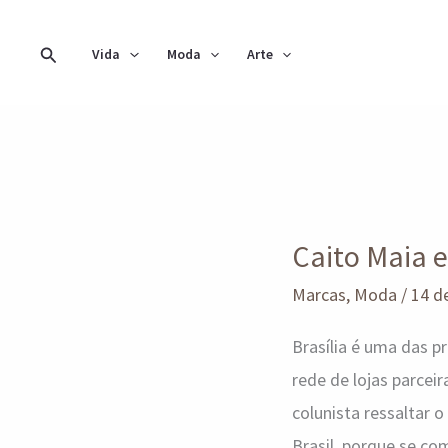
Ir
para
Pesquisar
Vida
Moda
Arte
o
conteúdo
Caito
Maia
Caito Maia e
e
sua
Marcas
,
Moda
/
14 d
Superdose
Brasília é uma das p
de
rede de lojas parcei
Natal
colunista ressaltar 
em
Brasil, porque se c