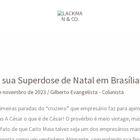
 sua Superdose de Natal em Brasília
e novembro de 2023
/
Gilberto Evangelista - Colunista
rimeiras paradas do “cruzeiro” que empresário faz para apim
ras A César o que é de César! O provérbio é meio vintage, ma
o fato de que Caito Maia talvez seja um dos empresários ma
omporta como um verdadeiro Almirante, comandando sua frot