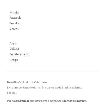
Moda
Passarela
Em alta
Marcas
Arte
Cultura
Entretenimento
Design
Brasília Capital dos Criadores.
Livro que conta parte da história da moda de Brasília e Distrito
Federal.
Por
@sindivestedf
com curadoria e edição de
@fernandolackman
.