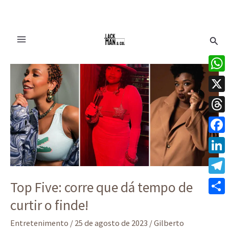
Ir
Pesq
para
o
Top
conteúdo
Five:
What
corre
X
que
dá
Thre
tempo
Face
de
Linke
curtir
o
Tele
Top Five: corre que dá tempo de
finde!
curtir o finde!
Share
Entretenimento
/
25 de agosto de 2023
/
Gilberto