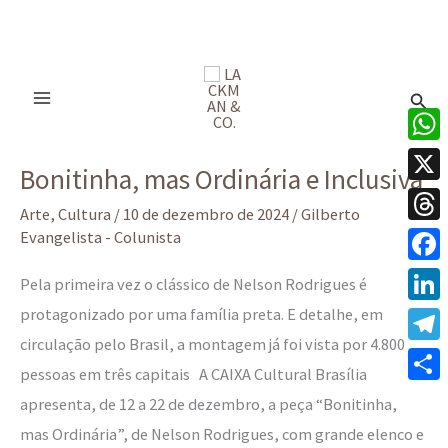
Ir
para
Pesq
o
conteúdo
Bonitinha,
What
Bonitinha, mas Ordinária e Inclusiva
mas
X
Ordinária
Arte
,
Cultura
/
10 de dezembro de 2024
/
Gilberto
Thre
Evangelista - Colunista
e
Inclusiva
Face
Pela primeira vez o clássico de Nelson Rodrigues é
protagonizado por uma família preta. E detalhe, em
Linke
circulação pelo Brasil, a montagem já foi vista por 4.800
Tele
pessoas em três capitais A CAIXA Cultural Brasília
Share
apresenta, de 12 a 22 de dezembro, a peça “Bonitinha,
mas Ordinária”, de Nelson Rodrigues, com grande elenco e