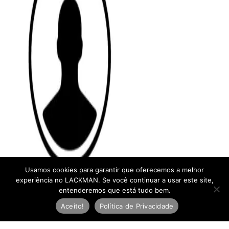
Usamos cookies para garantir que oferecemos a melhor
experiência no LACKMAN. Se você continuar a usar este site,
entenderemos que está tudo bem.
Aceito!
Política de Privacidade