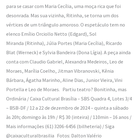
para se casar com Maria Cecília, uma moça rica que foi
desonrada. Mas sua vizinha, Ritinha, se torna um dos
vértices de um triângulo amoroso. O espetáculo tem no
elenco Emílio Orciollo Netto (Edgard), Sol
Miranda (Ritinha), Júlia Portes (Maria Cecília), Ricardo
Blat (Werneck) e Sylvia Bandeira (Dona Lígia). A peça ainda
conta com Claudio Gabriel, Alexandra Medeiros, Leo de
Moraes, Marília Coelho, Jitman Vibranovski, Kênia
Bárbara, Ágatha Marinho, Aline Dias, Junior Vieira, Vini
Portella e Leo de Moraes. Partiu teatro? Bonitinha, mas
Ordinária / Caixa Cultural Brasília – SBS Quadra 4, Lotes 3/4
– BSB-DF / 12 a 22 de dezembro de 2024 – quinta a sábado
às 20h; domingo às 19h / R$ 30 (inteira) / 110min – 16 anos /
Mais informações (61) 3206-6456 (bilheteria) / Siga
@caixaculturalbrasilia Fotos: Dalton Valério