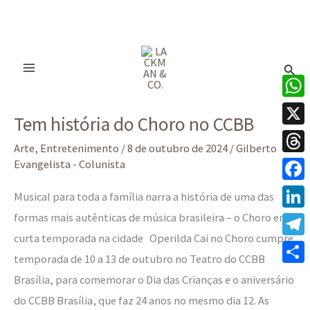
Ir
para
Pesq
o
conteúdo
Tem
What
Tem história do Choro no CCBB
história
X
do
Arte
,
Entretenimento
/
8 de outubro de 2024
/
Gilberto
Thre
Evangelista - Colunista
Choro
no
Face
Musical para toda a família narra a história de uma das
CCBB
formas mais autênticas de música brasileira – o Choro em
Linke
curta temporada na cidade Operilda Cai no Choro cumpre
Tele
temporada de 10 a 13 de outubro no Teatro do CCBB
Share
Brasília, para comemorar o Dia das Crianças e o aniversário
do CCBB Brasília, que faz 24 anos no mesmo dia 12. As