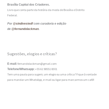
Brasília Capital dos Criadores.
Livro que conta parte da história da moda de Brasília e Distrito
Federal.
Por
@sindivestedf
com curadoria e edição
de
@fernandolackman
.
Sugestões, elogios e críticas?
fernandolackman@gmail.com
E-mail:
+55 61 98551 8301
Telefone/Whatsapp:
Tem uma pauta para sugerir, um elogio ou uma crítica? Fique à vontade
para mandar um WhatsApp, e-mail ou ligar para marcarmos um café!