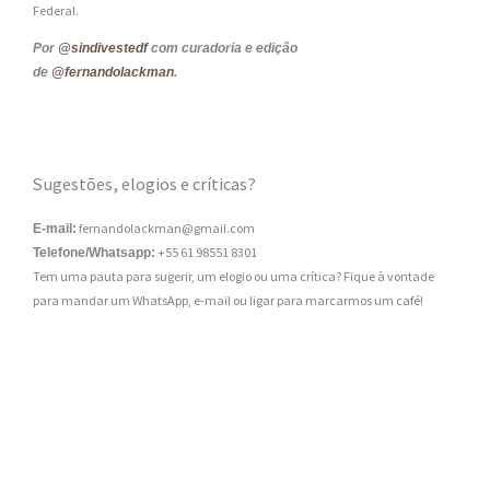
Federal.
Por
@sindivestedf
com curadoria e edição
de
@fernandolackman
.
Sugestões, elogios e críticas?
fernandolackman@gmail.com
E-mail:
+55 61 98551 8301
Telefone/Whatsapp:
Tem uma pauta para sugerir, um elogio ou uma crítica? Fique à vontade
para mandar um WhatsApp, e-mail ou ligar para marcarmos um café!