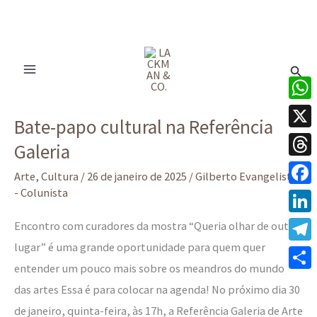
Ir
para
Pesq
o
conteúdo
Bate-
What
Bate-papo cultural na Referência
papo
X
Galeria
cultural
Thre
na
Arte
,
Cultura
/
26 de janeiro de 2025
/
Gilberto Evangelista
Referência
- Colunista
Face
Galeria
Linke
Encontro com curadores da mostra “Queria olhar de outro
lugar” é uma grande oportunidade para quem quer
Tele
entender um pouco mais sobre os meandros do mundo
Share
das artes Essa é para colocar na agenda! No próximo dia 30
de janeiro, quinta-feira, às 17h, a Referência Galeria de Arte