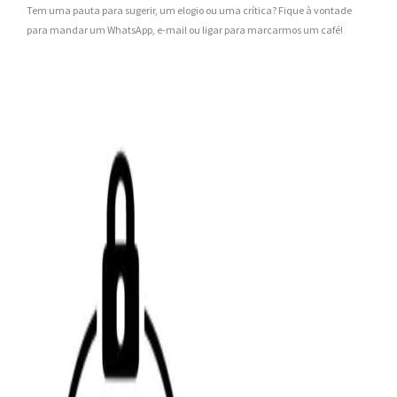
Tem uma pauta para sugerir, um elogio ou uma crítica? Fique à vontade
para mandar um WhatsApp, e-mail ou ligar para marcarmos um café!