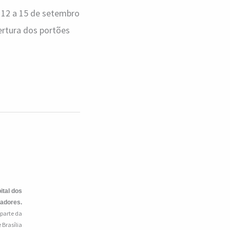
 12 a 15 de setembro
bertura dos portões
ital dos
iadores.
 parte da
 Brasília