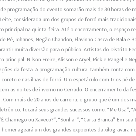
s de programação do evento somarão mais de 30 horas de m
ite, considerada um dos grupos de forró mais tradicionais 
 principal na quinta-feira. Até o encerramento, o espaço r
de Pé, Iohanes, Negão Chandon, Flavinho Casca de Bala e B
rantir muita diversão para o público. Artistas do Distrito F
principal. Nilson Freire, Alisson e Aryel, Rick e Rangel e N
rações da festa. A programação cultural também conta com
 coreto e nas ilhas de forró. Um espetáculo com trios pé de
ecem as noites de inverno no Cerrado. O encerramento da fes
. Com mais de 20 anos de carreira, o grupo que é um dos m
letrônico, tocará seus grandes sucessos como: “Me Usa“, “
“É Chamego ou Xaveco?“, “Sonhar“, “Carta Branca” Em sua 1
 homenageará um dos grandes expoentes da xilogravura no 