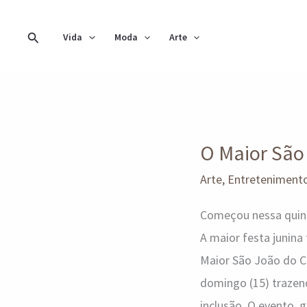
Ir
para
Pesquisar
Vida
Moda
Arte
o
conteúdo
O
O Maior São
Maior
São
Arte
,
Entreteniment
João
Começou nessa quinta
do
A maior festa junina
Cerrado
Maior São João do Ce
domingo (15) trazend
inclusão. O evento, 