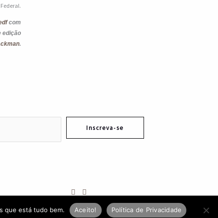
o Federal.
edf
com
e edição
ackman
.
Inscreva-se
Desenvolvido pela
Typemedia
s que está tudo bem.
Aceito!
Política de Privacidade