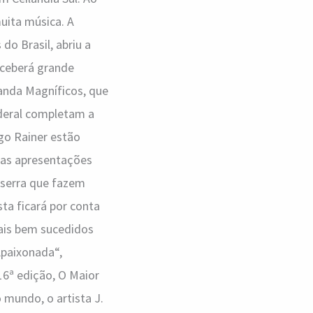
uita música. A
do Brasil, abriu a
eceberá grande
anda Magníficos, que
ederal completam a
ego Rainer estão
 as apresentações
 serra que fazem
ta ficará por conta
ais bem sucedidos
Apaixonada“,
6ª edição, O Maior
mundo, o artista J.