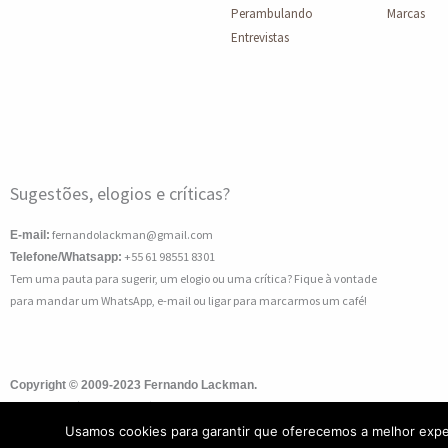
Perambulando
Marcas
Entrevistas
Sugestões, elogios e críticas?
fernandolackman@gmail.com
E-mail:
+55 61 98551 8301
Telefone/Whatsapp:
Tem uma pauta para sugerir, um elogio ou uma crítica? Fique à vontade
para mandar um WhatsApp, e-mail ou ligar para marcarmos um café!
Copyright © 2009-2023 Fernando Lackman.
Todo o conteúdo deste site é de uso exclusivo da LackmanPontoCom. Proibida reprodu
prévia autorização, sob as penas da lei.
LackmanPontoCom LTDA – CNPJ/MF 21.789.98
Usamos cookies para garantir que oferecemos a melhor expe