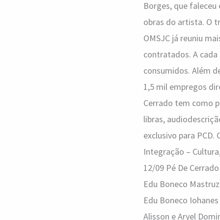
Borges, que faleceu 
obras do artista. O 
OMSJC já reuniu mais
contratados. A cada 
consumidos. Além de
1,5 mil empregos dir
Cerrado tem como pre
libras, audiodescri
exclusivo para PCD. 
Integração – Cultura
12/09 Pé De Cerrado
Edu Boneco Mastruz c
Edu Boneco Iohanes 
Alisson e Aryel Domi