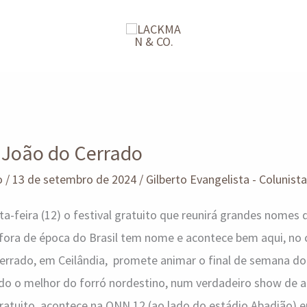
 João do Cerrado
o
/
13 de setembro de 2024
/
Gilberto Evangelista - Colunista
-feira (12) o festival gratuito que reunirá grandes nomes
 fora de época do Brasil tem nome e acontece bem aqui, no 
rrado, em Ceilândia, promete animar o final de semana do 
o o melhor do forró nordestino, num verdadeiro show de al
gratuito, acontece na QNN 12 (ao lado do estádio Abadião) e