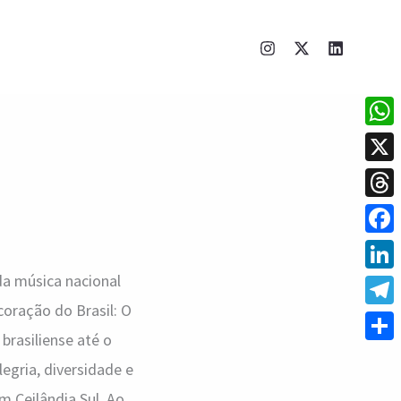
What
X
Thre
Face
 da música nacional
Linke
coração do Brasil: O
Tele
brasiliense até o
Shar
egria, diversidade e
m Ceilândia Sul. Ao