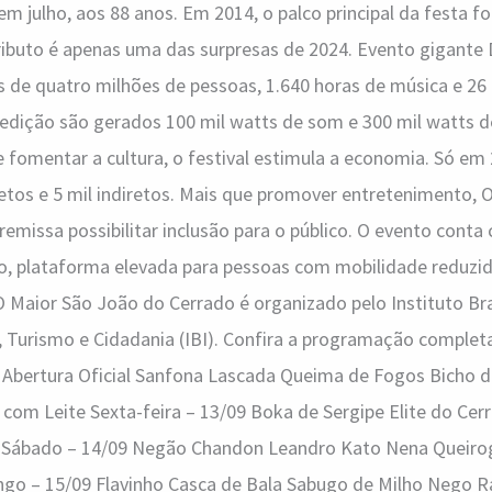
em julho, aos 88 anos. Em 2014, o palco principal da festa fo
tributo é apenas uma das surpresas de 2024. Evento gigante 
 de quatro milhões de pessoas, 1.640 horas de música e 26 m
edição são gerados 100 mil watts de som e 300 mil watts d
 fomentar a cultura, o festival estimula a economia. Só em
etos e 5 mil indiretos. Mais que promover entretenimento, 
missa possibilitar inclusão para o público. O evento conta
ção, plataforma elevada para pessoas com mobilidade reduz
O Maior São João do Cerrado é organizado pelo Instituto Bra
, Turismo e Cidadania (IBI). Confira a programação completa
 Abertura Oficial Sanfona Lascada Queima de Fogos Bicho de
om Leite Sexta-feira – 13/09 Boka de Sergipe Elite do Cer
Sábado – 14/09 Negão Chandon Leandro Kato Nena Queirog
ngo – 15/09 Flavinho Casca de Bala Sabugo de Milho Nego Ra