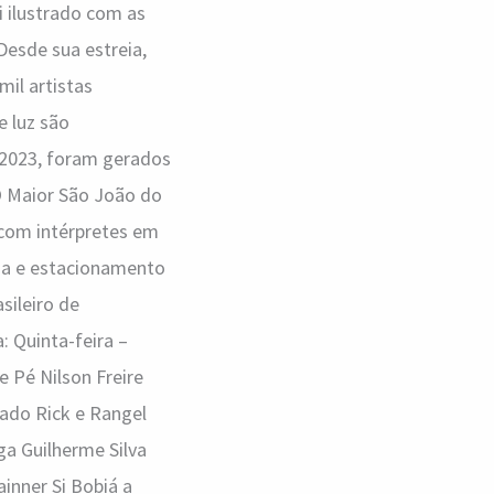
i ilustrado com as
Desde sua estreia,
il artistas
e luz são
 2023, foram gerados
O Maior São João do
 com intérpretes em
ida e estacionamento
sileiro de
: Quinta-feira –
 Pé Nilson Freire
rado Rick e Rangel
a Guilherme Silva
inner Si Bobiá a