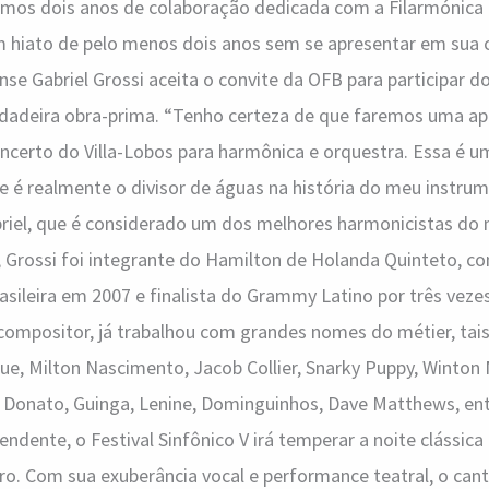
timos dois anos de colaboração dedicada com a Filarmónica
 hiato de pelo menos dois anos sem se apresentar em sua c
nse Gabriel Grossi aceita o convite da OFB para participar do
dadeira obra-prima. “Tenho certeza de que faremos uma ap
ncerto do Villa-Lobos para harmônica e orquestra. Essa é u
que é realmente o divisor de águas na história do meu instru
abriel, que é considerado um dos melhores harmonicistas d
 Grossi foi integrante do Hamilton de Holanda Quinteto, c
sileira em 2007 e finalista do Grammy Latino por três veze
e compositor, já trabalhou com grandes nomes do métier, t
ue, Milton Nascimento, Jacob Collier, Snarky Puppy, Winton M
 Donato, Guinga, Lenine, Dominguinhos, Dave Matthews, ent
endente, o Festival Sinfônico V irá temperar a noite clássic
ro. Com sua exuberância vocal e performance teatral, o ca