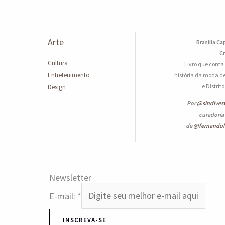
Arte
Brasília Ca
Cr
Cultura
Livro que conta
Entretenimento
história da moda de
e Distrit
Design
Por
@sindives
curadoria
de
@fernando
Newsletter
E-mail:
*
INSCREVA-SE