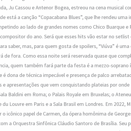
a, Ju Cassou e Antenor Bogea, estreou na cena musical co
nde está a canção “Copacabana Blues”, que lhe rendeu uma 
mpetindo ao lado de grandes nomes como Chico Buarque e P
compositor do ano. Será que esses hits vão estar no setlist
ara saber, mas, para quem gosta de spoilers, “Viúva” é uma
rá de fora. Como essa noite será reservada quase que com
ncia, quem também fará parte da festa é a mezzo-soprano ít
e é dona de técnica impecável e presença de palco arrebata
hos e apresentações que vem conquistando plateias por onde
 Sala Baldini em Roma; o Palais Royale em Bruxelas; o Ate
e du Louvre em Paris e a Sala Brasil em Londres. Em 2022, M
tar o icônico papel de Carmen, da ópera homônima de George
com a Orquestra Sinfônica Cláudio Santoro de Brasília. Seu 