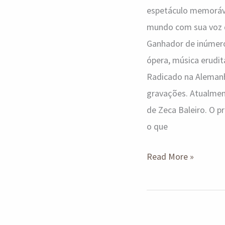
espetáculo memorável
mundo com sua voz de
Ganhador de inúmero
ópera, música erudita
Radicado na Alemanha
gravações. Atualment
de Zeca Baleiro. O p
o que
Read More »