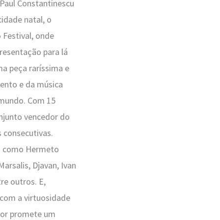
 Paul Constantinescu
idade natal, o
 Festival, onde
resentação para lá
ma peça raríssima e
mento e da música
o mundo. Com 15
onjunto vencedor do
s consecutivas.
ais como Hermeto
arsalis, Djavan, Ivan
re outros. E,
a com a virtuosidade
ntor promete um