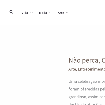
Ir
para
Pesquisar
Vida
Moda
Arte
o
conteúdo
Não
perca,
Não perca, C
Carmina
Burana
Arte
,
Entreteniment
no
Uma celebração monu
Festival
foram oferecidas pel
Sinfônico!
grandioso, assim co
desfile de atrações,