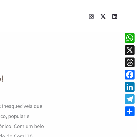
What
X
Thre
o!
Face
Linke
 inesquecíveis que
Tele
co, popular e
Shar
fônico. Com um belo
do do Coral 10;