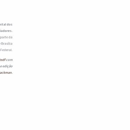
pital dos
iadores.
 parte da
 Brasília
o Federal.
tedf
com
 e edição
lackman
.