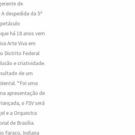
gerente de
o A despedida da 5ª
spetáculo
a que há 18 anos vem
iva Arte Viva em
o Distrito Federal
usão e criatividade.
resultado de um
iental. “Foi uma
uma apresentação de
riançada, o FSV será
el e a Orquestra
nal de Brasília.
o Faraco, Indiana