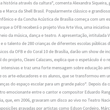
 história através da cultura“, comenta Alexandra Siqueira, 
e Marca da Shell Brasil. Popularmente clássico e grandios
infônico e da Concha Acústica de Brasília começa com um e
rque a OFB receberá o projeto Viva Arte Viva, uma iniciativ
io da música, dança e teatro. A apresentação, intitulada V
 e o talento de 280 crianças de diferentes escolas públicas d
icos da OFB e do Coral 10 de Brasília, darão um show de incl
 do projeto, Cleani Calazans, explica que o espetáculo é o 
s intensivas e traz uma forte mensagem sobre educação amb
tre os arte-educadores e os alunos, que se transformou em 
ianças do espaço escolar para um grande palco“. Depois da c
tro emocionante entre o cantor e compositor Eduardo Rang
lia, que, em 2006, gravaram um disco ao vivo no Teatro Nacio
posições gravadas por artistas como Edson Cordeiro, Márci