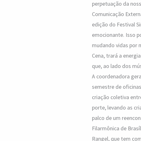
perpetuação da nossa
Comunicação Externa 
edição do Festival S
emocionante. Isso po
mudando vidas por me
Cena, trará a energia
que, ao lado dos mús
A coordenadora geral
semestre de oficina
criação coletiva en
porte, levando as cr
palco de um reencon
Filarmônica de Brasí
Rangel, que tem com