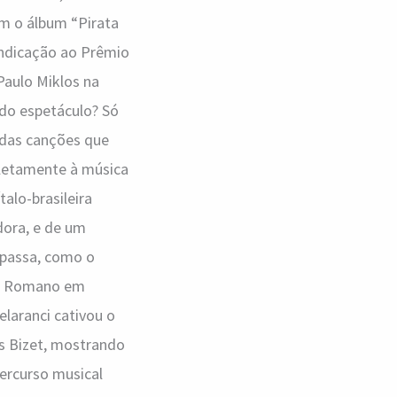
m o álbum “Pirata
indicação ao Prêmio
aulo Miklos na
 do espetáculo? Só
 das canções que
pletamente à música
alo-brasileira
dora, e de um
 passa, como o
neu Romano em
elaranci cativou o
s Bizet, mostrando
percurso musical