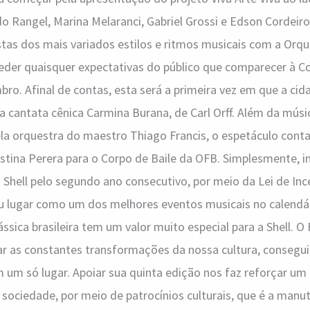
 Rangel, Marina Melaranci, Gabriel Grossi e Edson Cordeiro,
stas dos mais variados estilos e ritmos musicais com a Orqu
eder quaisquer expectativas do público que comparecer à Co
bro. Afinal de contas, esta será a primeira vez em que a ci
cantata cênica Carmina Burana, de Carl Orff. Além da músic
ela orquestra do maestro Thiago Francis, o espetáculo cont
istina Perera para o Corpo de Baile da OFB. Simplesmente, 
 Shell pelo segundo ano consecutivo, por meio da Lei de Ince
u lugar como um dos melhores eventos musicais no calendár
ássica brasileira tem um valor muito especial para a Shell. O 
 as constantes transformações da nossa cultura, conseguin
um só lugar. Apoiar sua quinta edição nos faz reforçar u
sociedade, por meio de patrocínios culturais, que é a manu