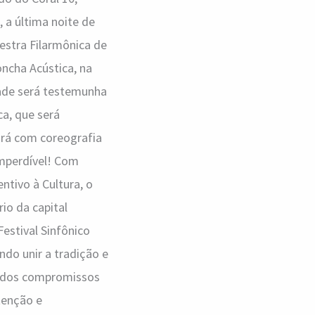
 a última noite de
estra Filarmônica de
ncha Acústica, na
dade será testemunha
a, que será
ará com coreografia
imperdível! Com
ntivo à Cultura, o
io da capital
Festival Sinfônico
do unir a tradição e
m dos compromissos
tenção e