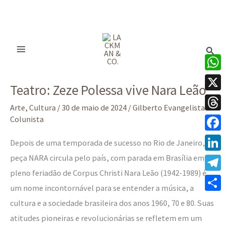
Ir
para
Pesq
o
conteúdo
Teatro:
What
Teatro: Zeze Polessa vive Nara Leão
Zeze
X
Polessa
Arte
,
Cultura
/
30 de maio de 2024
/
Gilberto Evangelista -
Thre
Colunista
vive Nara
Leão
Face
Depois de uma temporada de sucesso no Rio de Janeiro, a
peça NARA circula pelo país, com parada em Brasília em
Linke
pleno feriadão de Corpus Christi Nara Leão (1942-1989) é
Tele
um nome incontornável para se entender a música, a
Share
cultura e a sociedade brasileira dos anos 1960, 70 e 80. Suas
atitudes pioneiras e revolucionárias se refletem em um