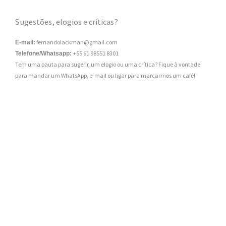
Sugestões, elogios e críticas?
fernandolackman@gmail.com
E-mail:
+55 61 98551 8301
Telefone/Whatsapp:
Tem uma pauta para sugerir, um elogio ou uma crítica? Fique à vontade
para mandar um WhatsApp, e-mail ou ligar para marcarmos um café!