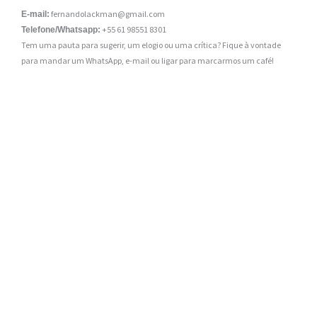
fernandolackman@gmail.com
E-mail:
+55 61 98551 8301
Telefone/Whatsapp:
Tem uma pauta para sugerir, um elogio ou uma crítica? Fique à vontade
para mandar um WhatsApp, e-mail ou ligar para marcarmos um café!