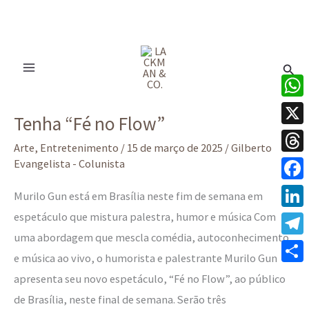
Ir
para
Pesq
o
conteúdo
Tenha
What
Tenha “Fé no Flow”
“Fé
X
no
Arte
,
Entretenimento
/
15 de março de 2025
/
Gilberto
Thre
Evangelista - Colunista
Flow”
Face
Murilo Gun está em Brasília neste fim de semana em
espetáculo que mistura palestra, humor e música Com
Linke
uma abordagem que mescla comédia, autoconhecimento
Tele
e música ao vivo, o humorista e palestrante Murilo Gun
Share
apresenta seu novo espetáculo, “Fé no Flow”, ao público
de Brasília, neste final de semana. Serão três