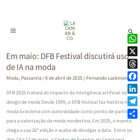
Ir
para
Pesq
o
conteúdo
Em
What
Em maio: DFB Festival discutirá uso
maio:
X
de IA na moda
DFB
Thre
Festival
Moda
,
Passarela
/
6 de abril de 2025
/
Fernando Lackman
discutirá
Face
DFB 2025 tratará do impacto da inteligência artificial no
uso
Linke
design de moda Desde 1999, o DFB festival faz história na
de
moda brasileira com autoralidade como ponto de partida
Tele
IA
para a valorização da moda nordestina. Em 2025, o evento
na
Share
chega a sua 26ª edição e acaba de divulgar a data. Entre os
moda
dias 14 a 17 de maio, o Centro de Eventos do Ceará será