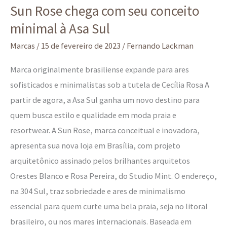
Sun Rose chega com seu conceito
Rose
minimal à Asa Sul
chega
com
Marcas
/
15 de fevereiro de 2023
/
Fernando Lackman
seu
Marca originalmente brasiliense expande para ares
conceito
sofisticados e minimalistas sob a tutela de Cecília Rosa A
minimal
partir de agora, a Asa Sul ganha um novo destino para
à
quem busca estilo e qualidade em moda praia e
Asa
resortwear. A Sun Rose, marca conceitual e inovadora,
Sul
apresenta sua nova loja em Brasília, com projeto
arquitetônico assinado pelos brilhantes arquitetos
Orestes Blanco e Rosa Pereira, do Studio Mint. O endereço,
na 304 Sul, traz sobriedade e ares de minimalismo
essencial para quem curte uma bela praia, seja no litoral
brasileiro, ou nos mares internacionais. Baseada em