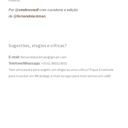
Federal.
Por
@sindivestedf
com curadoria e edição
de
@fernandolackman
.
Sugestões, elogios e críticas?
fernandolackman@gmail.com
E-mail:
+55 61 98551 8301
Telefone/Whatsapp:
Tem uma pauta para sugerir, um elogio ou uma crítica? Fique à vontade
para mandar um WhatsApp, e-mail ou ligar para marcarmos um café!