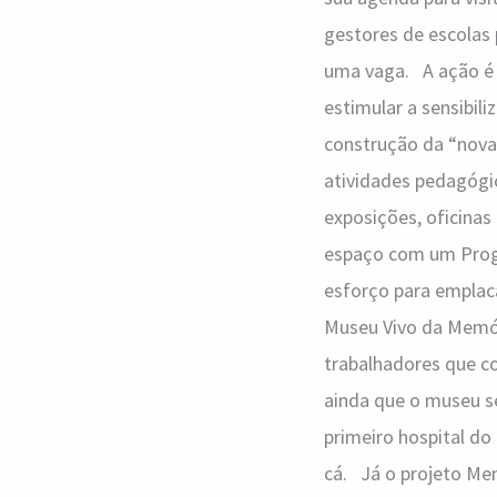
BSB
gestores de escolas 
uma vaga. A ação é 
estimular a sensibil
construção da “nova 
atividades pedagógic
exposições, oficina
espaço com um Prog
esforço para emplaca
Museu Vivo da Memóri
trabalhadores que co
ainda que o museu se
primeiro hospital do 
cá. Já o projeto Me