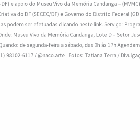
AC-DF) e apoio do Museu Vivo da Memória Candanga – (MVMC),
riativa do DF (SECEC/DF) e Governo do Distrito Federal (GDF
as podem ser efetuadas clicando neste link. Serviço: Prog
de: Museu Vivo da Memória Candanga, Lote D – Setor Jusc
Quando: de segunda-feira a sábado, das 9h às 17h Agendame
61) 98102-6117 / @naco.arte Fotos: Tatiana Terra / Divulga