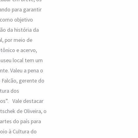
tando para garantir
 como objetivo
ão da história da
l, por meio de
tônico e acervo,
museu local tem um
e. Valeu a pena o
 Falcão, gerente do
ltura dos
gos”. Vale destacar
tschek de Oliveira, o
partes do país para
io à Cultura do