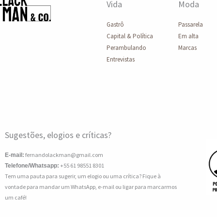
Vida
Moda
Gastrô
Passarela
Capital & Política
Em alta
Perambulando
Marcas
Entrevistas
Sugestões, elogios e críticas?
fernandolackman@gmail.com
E-mail:
+55 61 98551 8301
Telefone/Whatsapp:
Tem uma pauta para sugerir, um elogio ou uma crítica? Fique à
vontade para mandar um WhatsApp, e-mail ou ligar para marcarmos
um café!