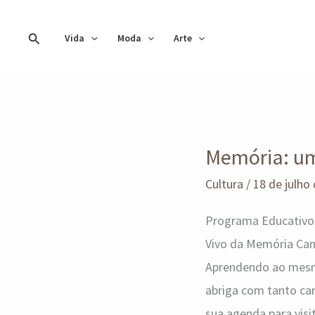
Ir
para
Pesquisar
Vida
Moda
Arte
o
conteúdo
Memória:
Memória: um 
um
convite
Cultura
/
18 de julho
para
Programa Educativo 
conhecer
Vivo da Memória Ca
a
Aprendendo ao mesm
história
abriga com tanto ca
de
sua agenda para visi