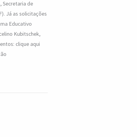
 Secretaria de
). Já as solicitações
rama Educativo
elino Kubitschek,
ntos: clique aqui
ção