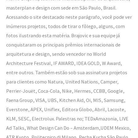
masterplan e design com sede em São Paulo, Brasil.
Acessando o site destacado neste parágrafo, você pode ver
inúmeros projetos, todos de tirar o fôlego, alguns, com
fotos ilustrando esta matéria. Brajovic e sua equipe já
conquistaram os principais prêmios internacionais de
arquitetura e design, sendo vencedor no World
Architecture Festival, IF AWARD, IDEA GOLD, W Award,
entre outros. Também estão sob sua assinatura projetos
para clientes como Natura, United Nations, Camper,
Perrier-Jouët, Coca-Cola, Nike, Hermes, CCBB, Google,
Faena Group, VISA, UBS, Kitchen Aid, Oi, MIS, Samsung,
Everstone, APEX, Uniflex, Editora Globo, Abril, Lacoste,
KLM, SESC, Electrolux. Palestras no; TEDxAmazonia, LIVE
Ad Talks, What Design Can Do – Amsterdam,UDEM Mexico,
ATR Kyoto, Politecnico di Milano, Pecha Kucha São Paulo,