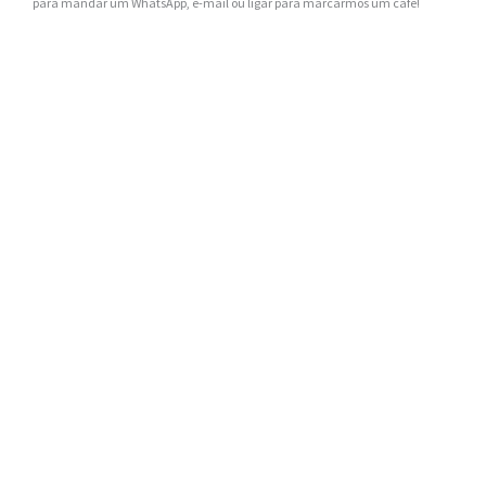
para mandar um WhatsApp, e-mail ou ligar para marcarmos um café!