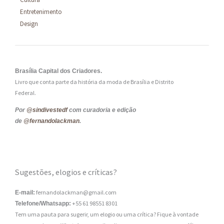
Entretenimento
Design
Brasília Capital dos Criadores.
Livro que conta parte da história da moda de Brasília e Distrito
Federal.
Por
@sindivestedf
com curadoria e edição
de
@fernandolackman
.
Sugestões, elogios e críticas?
fernandolackman@gmail.com
E-mail:
+55 61 98551 8301
Telefone/Whatsapp:
Tem uma pauta para sugerir, um elogio ou uma crítica? Fique à vontade