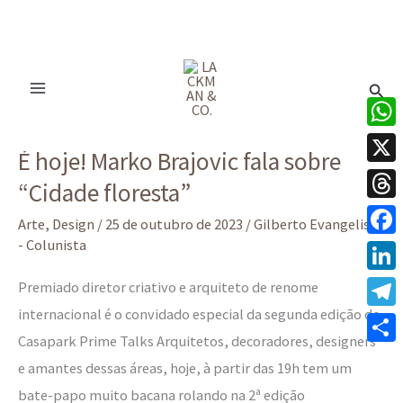
Ir
para
Pesq
o
conteúdo
É
What
É hoje! Marko Brajovic fala sobre
hoje!
X
“Cidade floresta”
Marko
Thre
Brajovic
Arte
,
Design
/
25 de outubro de 2023
/
Gilberto Evangelista
fala
- Colunista
Face
sobre
Linke
Premiado diretor criativo e arquiteto de renome
“Cidade floresta”
internacional é o convidado especial da segunda edição do
Tele
Casapark Prime Talks Arquitetos, decoradores, designers
Share
e amantes dessas áreas, hoje, à partir das 19h tem um
bate-papo muito bacana rolando na 2ª edição