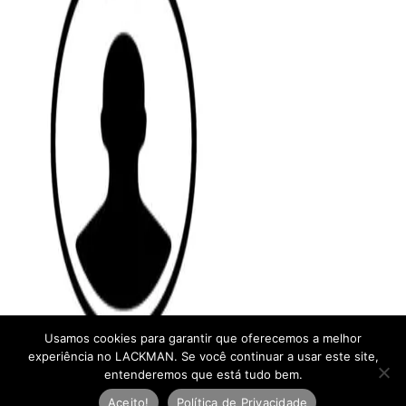
Usamos cookies para garantir que oferecemos a melhor
experiência no LACKMAN. Se você continuar a usar este site,
entenderemos que está tudo bem.
Aceito!
Política de Privacidade