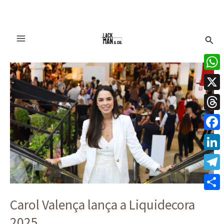
Ir
Pesq
para
o
Carol
conteúdo
Valença
What
lança
X
a
Liquidecora
Thre
2025
Face
Linke
Tele
Share
Carol Valença lança a Liquidecora
2025