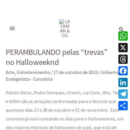
Ir
para
Pesq
o
conteúdo
PERAMBULANDO
What
PERAMBULANDO pelas “trevas”
pelas
X
no Halloweeknd
“trevas”
Thre
no Halloweeknd
Arte
,
Entretenimento
/
17 de outubro de 2023
/
Gilberto
Evangelista - Colunista
Face
Linke
Pabllo Vittar, Pedro Sampaio, Orochi, Lia Clark, Wiu, Teto
e KVSH são as atrações confirmadas para o festival que
Tele
acontece dias 27 e 28 de outubro e 01 de novembro Este
Share
colunista já está contando os dias para o Halloweeknd, um
dos maiores festivais de halloween do país, que está de