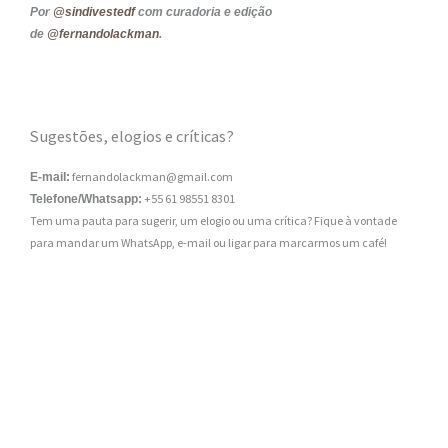
Por
@sindivestedf
com curadoria e edição
de
@fernandolackman
.
Sugestões, elogios e críticas?
fernandolackman@gmail.com
E-mail:
+55 61 98551 8301
Telefone/Whatsapp:
Tem uma pauta para sugerir, um elogio ou uma crítica? Fique à vontade
para mandar um WhatsApp, e-mail ou ligar para marcarmos um café!