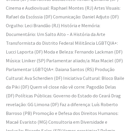
Cinema e Audiovisual: Raphael Montes (RJ) Artes Visuais:
Rafael da Escóssia (DF) Comunicação: Daniel Adjuto (DF)
Orgulho: Leci Brandão (RJ) História e Memória:
Documentário: Um Salto Alto – A História da Arte
Transformista do Distrito Federal Militância LGBTQIA+:
Lucci Laporta (DF) Moda e Beleza: Fernando Lackman (DF)
Música: Liniker (SP) Parlamentar aliado/a: Max Maciel (DF)
Parlamentar LGBTQIA+: Daiana Santos (RS) Produção
Cultural: Ava Scherdien (DF) Iniciativa Cultural: Bloco Baile
da Piki (DF) Quem vê close não vê corre: Pagodão Delas
(DF) Políticas Públicas: Governo do Estado do Ceará Drag
revelação: GG Limona (DF) Faz a diferença: Luís Roberto
Barroso (PB) Promoção e Defesa dos Direitos Humanos:
Macaé Evaristo (MG) Consultoria em Diversidade e
Inclusão: Ricardo Sales (SP) Vamos prestigiar? Prêmio