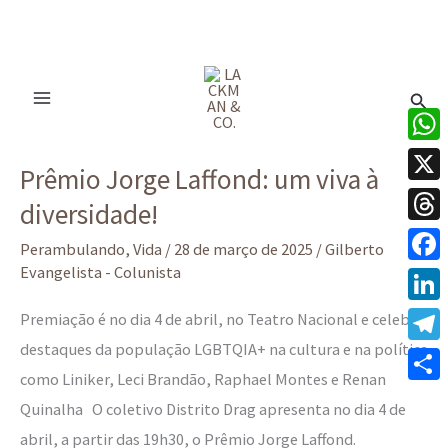
Ir
para
Pesq
o
conteúdo
Prêmio
What
Prêmio Jorge Laffond: um viva à
Jorge
X
diversidade!
Laffond:
Thre
um
Perambulando
,
Vida
/
28 de março de 2025
/
Gilberto
viva
Evangelista - Colunista
Face
à
Linke
Premiação é no dia 4 de abril, no Teatro Nacional e celebra
diversidade!
destaques da população LGBTQIA+ na cultura e na política
Tele
como Liniker, Leci Brandão, Raphael Montes e Renan
Share
Quinalha O coletivo Distrito Drag apresenta no dia 4 de
abril, a partir das 19h30, o Prêmio Jorge Laffond.