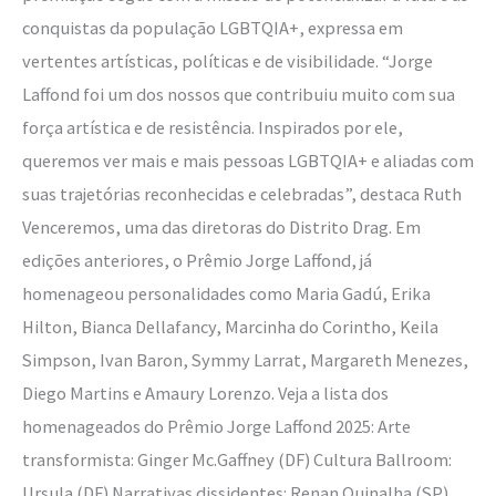
conquistas da população LGBTQIA+, expressa em
vertentes artísticas, políticas e de visibilidade. “Jorge
Laffond foi um dos nossos que contribuiu muito com sua
força artística e de resistência. Inspirados por ele,
queremos ver mais e mais pessoas LGBTQIA+ e aliadas com
suas trajetórias reconhecidas e celebradas”, destaca Ruth
Venceremos, uma das diretoras do Distrito Drag. Em
edições anteriores, o Prêmio Jorge Laffond, já
homenageou personalidades como Maria Gadú, Erika
Hilton, Bianca Dellafancy, Marcinha do Corintho, Keila
Simpson, Ivan Baron, Symmy Larrat, Margareth Menezes,
Diego Martins e Amaury Lorenzo. Veja a lista dos
homenageados do Prêmio Jorge Laffond 2025: Arte
transformista: Ginger Mc.Gaffney (DF) Cultura Ballroom:
Ursula (DF) Narrativas dissidentes: Renan Quinalha (SP)