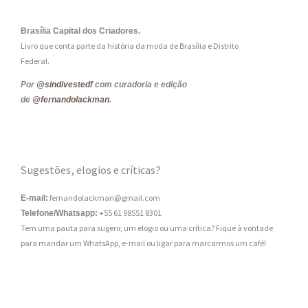
Brasília Capital dos Criadores.
Livro que conta parte da história da moda de Brasília e Distrito
Federal.
Por
@sindivestedf
com curadoria e edição
de
@fernandolackman
.
Sugestões, elogios e críticas?
fernandolackman@gmail.com
E-mail:
+55 61 98551 8301
Telefone/Whatsapp:
Tem uma pauta para sugerir, um elogio ou uma crítica? Fique à vontade
para mandar um WhatsApp, e-mail ou ligar para marcarmos um café!