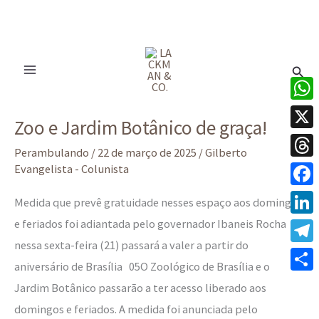
Ir
para
Pesq
o
conteúdo
Zoo
What
Zoo e Jardim Botânico de graça!
e
X
Jardim
Perambulando
/
22 de março de 2025
/
Gilberto
Thre
Evangelista - Colunista
Botânico
de
Face
Medida que prevê gratuidade nesses espaço aos domingos
graça!
e feriados foi adiantada pelo governador Ibaneis Rocha
Linke
nessa sexta-feira (21) passará a valer a partir do
Tele
aniversário de Brasília 05O Zoológico de Brasília e o
Share
Jardim Botânico passarão a ter acesso liberado aos
domingos e feriados. A medida foi anunciada pelo