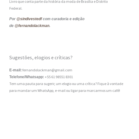
Livro que conta parte da história da moda de Brasília e Distrito
Federal.
Por
@sindivestedf
com curadoria e edição
de
@fernandolackman
.
Sugestões, elogios e críticas?
fernandolackman@gmail.com
E-mail:
+55 61 98551 8301
Telefone/Whatsapp:
Tem uma pauta para sugerir, um elogio ou uma crítica? Fique à vontade
para mandar um WhatsApp, e-mail ou ligar para marcarmos um café!