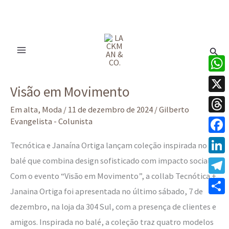
Ir
para
Pesq
o
conteúdo
Visão
What
Visão em Movimento
em
X
Movimento
Em alta
,
Moda
/
11 de dezembro de 2024
/
Gilberto
Thre
Evangelista - Colunista
Face
Tecnótica e Janaína Ortiga lançam coleção inspirada no
balé que combina design sofisticado com impacto social
Linke
Com o evento “Visão em Movimento”, a collab Tecnótica +
Tele
Janaina Ortiga foi apresentada no último sábado, 7 de
Share
dezembro, na loja da 304 Sul, com a presença de clientes e
amigos. Inspirada no balé, a coleção traz quatro modelos