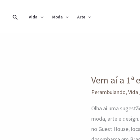
Ir
para
Pesquisar
Vida
Moda
Arte
o
conteúdo
Vem
aí
Vem aí a 1ª
a
1ª
Perambulando
,
Vida
edição
Olha aí uma sugest
do
moda, arte e design.
Happy
no Guest House, loca
Bazaar
desembarca em Brasí