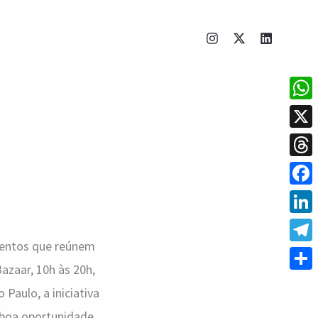
What
X
Thre
Face
Linke
entos que reúnem
Tele
azaar, 10h às 20h,
Shar
Paulo, a iniciativa
 boa oportunidade